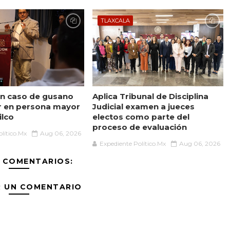
TLAXCALA
n caso de gusano
Aplica Tribunal de Disciplina
r en persona mayor
Judicial examen a jueces
ilco
electos como parte del
proceso de evaluación
lítico.Mx
Aug 06, 2026
Expediente Político.Mx
Aug 06, 2026
 COMENTARIOS:
R UN COMENTARIO