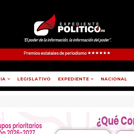
IA
LEGISLATIVO
EXPEDIENTE
NACIONAL
, Atlangatepec, Lázaro Cárdenas, Españita y Huamantla