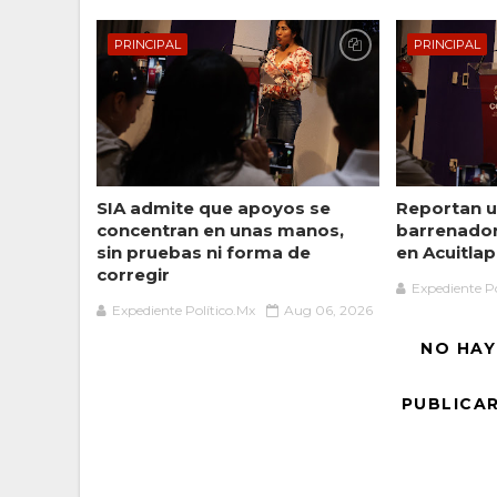
PRINCIPAL
PRINCIPAL
SIA admite que apoyos se
Reportan u
concentran en unas manos,
barrenado
sin pruebas ni forma de
en Acuitlap
corregir
Expediente Po
Expediente Político.Mx
Aug 06, 2026
NO HAY
PUBLICA