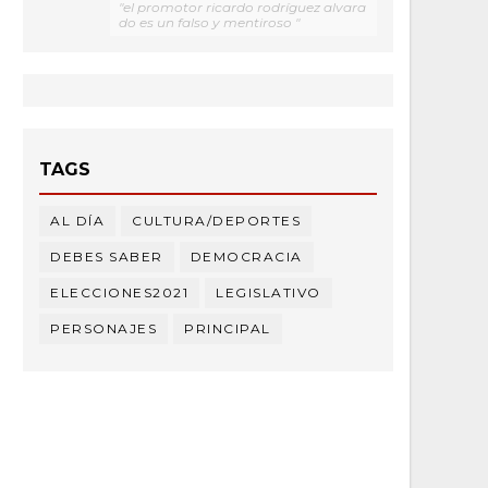
"el promotor ricardo rodríguez alvara
do es un falso y mentiroso "
TAGS
AL DÍA
CULTURA/DEPORTES
DEBES SABER
DEMOCRACIA
ELECCIONES2021
LEGISLATIVO
PERSONAJES
PRINCIPAL