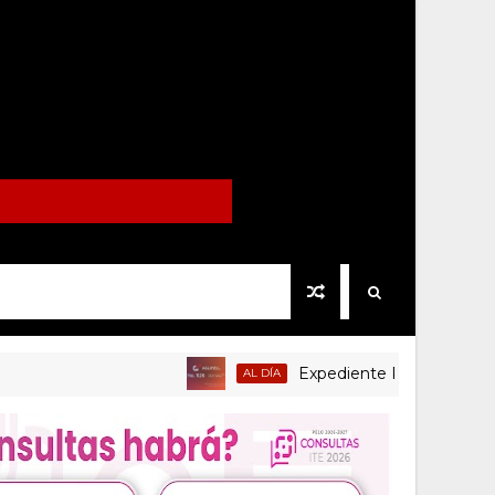
Expediente Político.Mx no 1126
AL DÍA