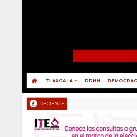
TLAXCALA
DDHH
DEMOCRAC
RECIENTE
Congreso reprueba cuentas públicas de Atltzayanca
LEGISLATIVO