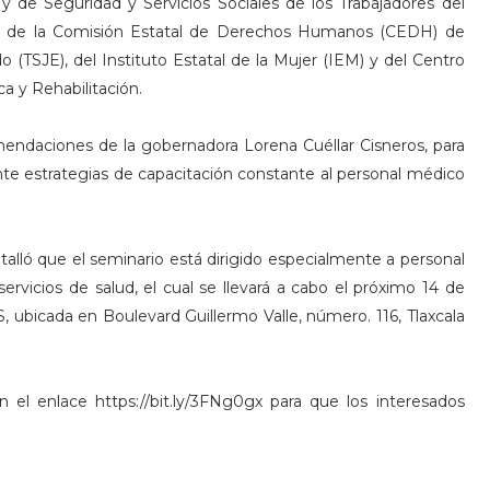
 y de Seguridad y Servicios Sociales de los Trabajadores del
SA), de la Comisión Estatal de Derechos Humanos (CEDH) de
do (TSJE), del Instituto Estatal de la Mujer (IEM) y del Centro
ca y Rehabilitación.
omendaciones de la gobernadora Lorena Cuéllar Cisneros, para
ante estrategias de capacitación constante al personal médico
talló que el seminario está dirigido especialmente a personal
ervicios de salud, el cual se llevará a cabo el próximo 14 de
SS, ubicada en Boulevard Guillermo Valle, número. 116, Tlaxcala
ón el enlace https://bit.ly/3FNg0gx para que los interesados