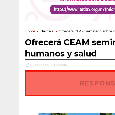
Home
Tlaxcala
Ofrecerá CEAM seminario sobre 
Ofrecerá CEAM semin
humanos y salud
5 years ago
Tlaxcala,
RESPONS