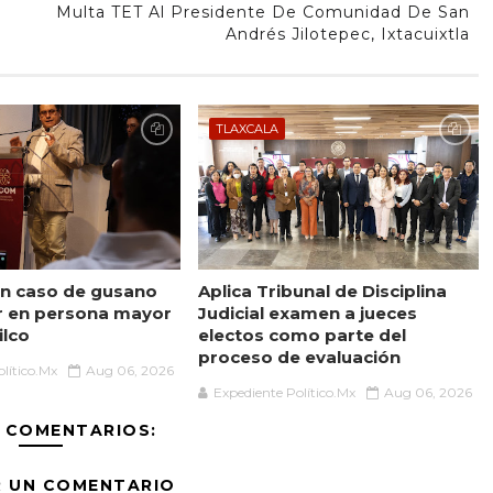
Multa TET Al Presidente De Comunidad De San
Andrés Jilotepec, Ixtacuixtla
TLAXCALA
n caso de gusano
Aplica Tribunal de Disciplina
r en persona mayor
Judicial examen a jueces
ilco
electos como parte del
proceso de evaluación
lítico.Mx
Aug 06, 2026
Expediente Político.Mx
Aug 06, 2026
 COMENTARIOS:
R UN COMENTARIO