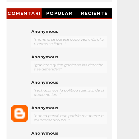
COMENTARI
POPULAR
RECIENTE
OS
Anonymous
"morena se parece cada vez más al p
ri antes se llam..."
Anonymous
"gobierne quien gobierne los derecho
s se defienden"
Anonymous
"rechazamos la política salinista de cl
audia no los..."
Anonymous
"nunca pensé que podría recuperar a
mi prometido ha..."
Anonymous