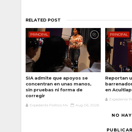
RELATED POST
PRINCIPAL
PRINCIPAL
SIA admite que apoyos se
Reportan u
concentran en unas manos,
barrenado
sin pruebas ni forma de
en Acuitlap
corregir
Expediente Po
Expediente Político.Mx
Aug 06, 2026
NO HAY
PUBLICA