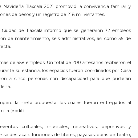
la Navideña Tlaxcala 2021 promovió la convivencia familiar y
es de pesos y un registro de 218 mil visitantes.
la Ciudad de Tlaxcala informó que se generaron 72 empleos
son de mantenimiento, seis administrativos, así como 35 de
recta.
más de 458 empleos. Un total de 200 artesanos recibieron el
durante su estancia, los espacios fueron coordinados por Casa
aron a cinco personas con discapacidad para que pudieran
ideña.
superó la meta propuesta, los cuales fueron entregados al
ilia (Sedif).
entos culturales, musicales, recreativos, deportivos y
 se destacan: funciones de títeres, payasos, obras de teatro,