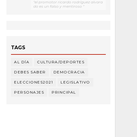
"el promotor ricardo rodríguez alvara
do es un falso y mentiroso "
TAGS
AL DÍA
CULTURA/DEPORTES
DEBES SABER
DEMOCRACIA
ELECCIONES2021
LEGISLATIVO
PERSONAJES
PRINCIPAL