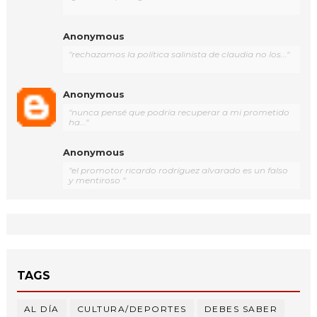
Anonymous
"rechazamos la política salinista de claudia no los..."
Anonymous
"nunca pensé que podría recuperar a mi prometido
ha..."
Anonymous
"el promotor ricardo rodríguez alvarado es un falso
y mentiroso "
TAGS
AL DÍA
CULTURA/DEPORTES
DEBES SABER