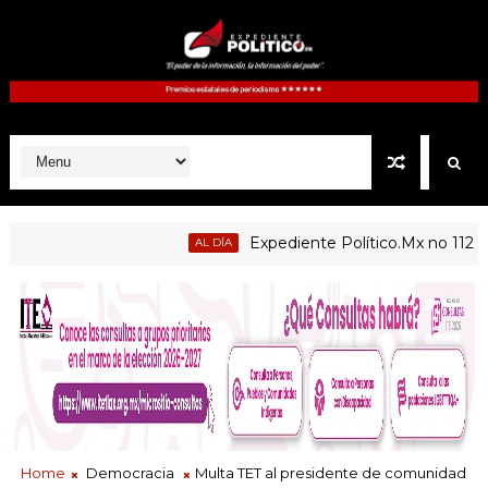
Expediente Político.Mx no 1126
AL DÍA
cas de Atltzayanca, Atlangatepec, Lázaro Cárdenas, Españita y
Home
Democracia
Multa TET al presidente de comunidad