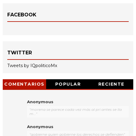
FACEBOOK
TWITTER
Tweets by IQpoliticoMx
COMENTARIOS
POPULAR
RECIENTE
Anonymous
"morena se parece cada vez más al pri antes se lla
m..."
Anonymous
"gobierne quien gobierne los derechos se defienden"