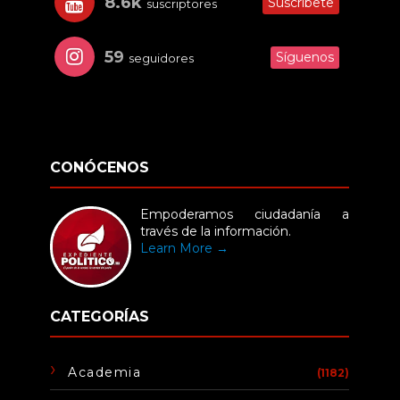
8.6k
Suscríbete
suscriptores
59
Síguenos
seguidores
CONÓCENOS
Empoderamos ciudadanía a
través de la información.
Learn More →
CATEGORÍAS
Academia
(1182)