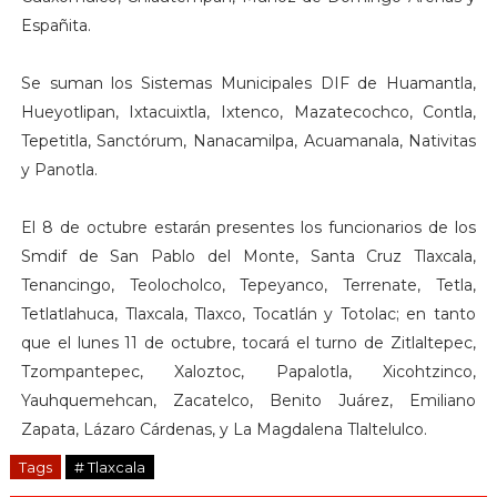
Españita.
Se suman los Sistemas Municipales DIF de Huamantla,
Hueyotlipan, Ixtacuixtla, Ixtenco, Mazatecochco, Contla,
Tepetitla, Sanctórum, Nanacamilpa, Acuamanala, Nativitas
y Panotla.
El 8 de octubre estarán presentes los funcionarios de los
Smdif de San Pablo del Monte, Santa Cruz Tlaxcala,
Tenancingo, Teolocholco, Tepeyanco, Terrenate, Tetla,
Tetlatlahuca, Tlaxcala, Tlaxco, Tocatlán y Totolac; en tanto
que el lunes 11 de octubre, tocará el turno de Zitlaltepec,
Tzompantepec, Xaloztoc, Papalotla, Xicohtzinco,
Yauhquemehcan, Zacatelco, Benito Juárez, Emiliano
Zapata, Lázaro Cárdenas, y La Magdalena Tlaltelulco.
Tags
# Tlaxcala