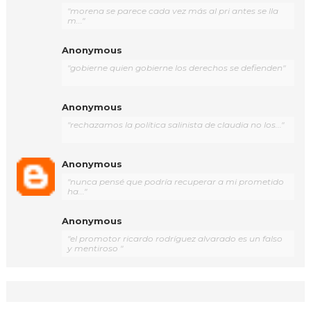
"morena se parece cada vez más al pri antes se lla
m..."
Anonymous
"gobierne quien gobierne los derechos se defienden"
Anonymous
"rechazamos la política salinista de claudia no los..."
Anonymous
"nunca pensé que podría recuperar a mi prometido
ha..."
Anonymous
"el promotor ricardo rodríguez alvarado es un falso
y mentiroso "