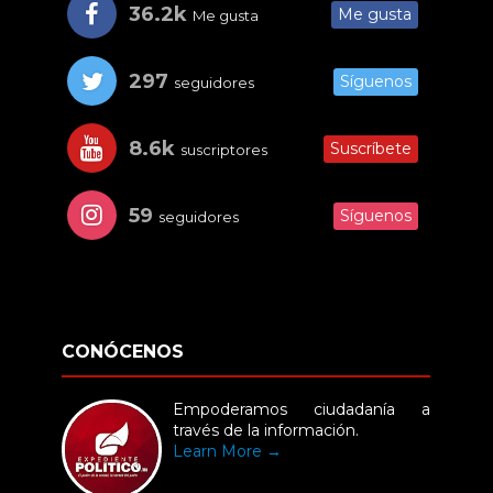
36.2k
Me gusta
Me gusta
297
Síguenos
seguidores
8.6k
Suscríbete
suscriptores
59
Síguenos
seguidores
CONÓCENOS
Empoderamos ciudadanía a
través de la información.
Learn More →