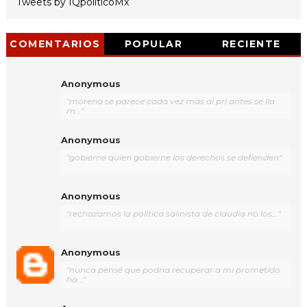
Tweets by IQpoliticoMx
COMENTARIOS
POPULAR
RECIENTE
Anonymous
"morena se parece cada vez más al pri antes se lla
m..."
Anonymous
"gobierne quien gobierne los derechos se defienden"
Anonymous
"rechazamos la política salinista de claudia no los..."
Anonymous
"nunca pensé que podría recuperar a mi prometido
ha..."