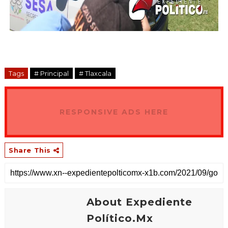
Tags
# Principal
# Tlaxcala
RESPONSIVE ADS HERE
Share This
About Expediente
Político.Mx