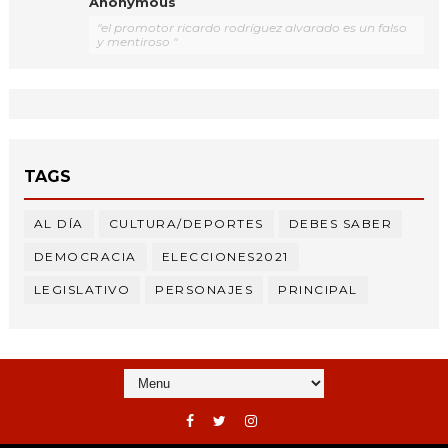
Anonymous
"el promotor ricardo rodríguez alvarado es un falso
y mentiroso "
TAGS
AL DÍA
CULTURA/DEPORTES
DEBES SABER
DEMOCRACIA
ELECCIONES2021
LEGISLATIVO
PERSONAJES
PRINCIPAL