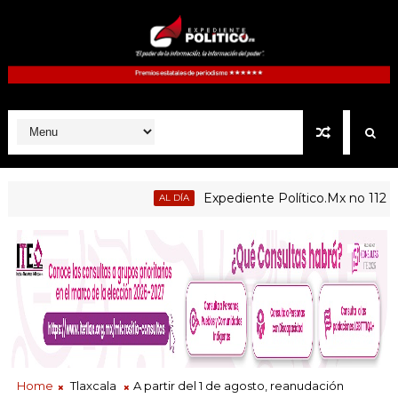
Expediente Político.Mx no 1126
AL DÍA
D
Home
Tlaxcala
A partir del 1 de agosto, reanudación