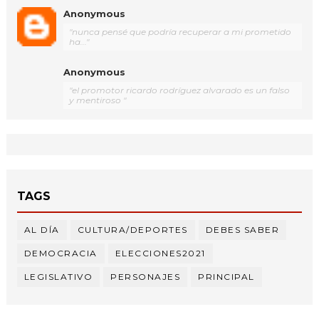
Anonymous
"nunca pensé que podría recuperar a mi prometido
ha..."
Anonymous
"el promotor ricardo rodríguez alvarado es un falso
y mentiroso "
TAGS
AL DÍA
CULTURA/DEPORTES
DEBES SABER
DEMOCRACIA
ELECCIONES2021
LEGISLATIVO
PERSONAJES
PRINCIPAL