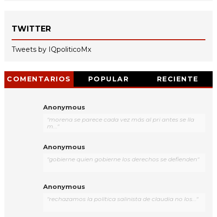
TWITTER
Tweets by IQpoliticoMx
COMENTARIOS
POPULAR
RECIENTE
Anonymous
"morena se parece cada vez más al pri antes se lla
m..."
Anonymous
"gobierne quien gobierne los derechos se defienden"
Anonymous
"rechazamos la política salinista de claudia no los..."