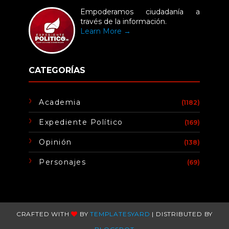
Empoderamos ciudadanía a
través de la información.
Learn More →
CATEGORÍAS
Academia
(1182)
Expediente Político
(169)
Opinión
(138)
Personajes
(69)
CRAFTED WITH
BY
TEMPLATESYARD
| DISTRIBUTED BY