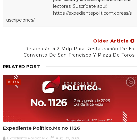
lectores. Suscríbete aquí:
https://expedientepoliticomx.press/s
uscripciones/
Older Article
Destinarán 4.2 Mdp Para Restauración De Ex
Convento De San Francisco Y Plaza De Toros
RELATED POST
AL DÍA
Expediente Político.Mx no 1126
Expediente Político.Mx
Aug 07, 2026