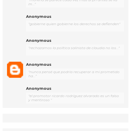
m..."
Anonymous
"gobierne quien gobierne los derechos se defienden"
Anonymous
"rechazamos la política salinista de claudia no los..."
Anonymous
"nunca pensé que podría recuperar a mi prometido
ha..."
Anonymous
"el promotor ricardo rodríguez alvarado es un falso
y mentiroso "