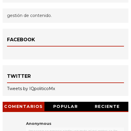
gestión de contenido.
FACEBOOK
TWITTER
Tweets by IQpoliticoMx
COMENTARIOS
POPULAR
RECIENTE
Anonymous
"morena se parece cada vez más al pri antes se lla