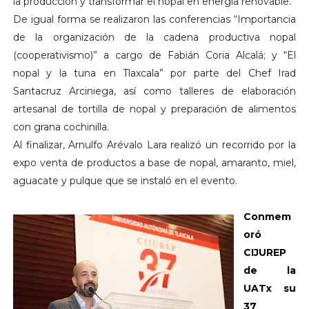
la producción y transformar el nopal en energía renovable.
De igual forma se realizaron las conferencias “Importancia
de la organización de la cadena productiva nopal
(cooperativismo)” a cargo de Fabián Coria Alcalá; y “El
nopal y la tuna en Tlaxcala” por parte del Chef Irad
Santacruz Arciniega, así como talleres de elaboración
artesanal de tortilla de nopal y preparación de alimentos
con grana cochinilla.
Al finalizar, Arnulfo Arévalo Lara realizó un recorrido por la
expo venta de productos a base de nopal, amaranto, miel,
aguacate y pulque que se instaló en el evento.
Conmem
oró
CIJUREP
de la
UATx su
37