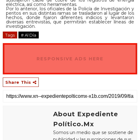
sustrajeron cable de cobre de los registros de energía
eléctrica, así como herramientas.
Por lo anterior, los oficiales de la Policía de Investigación y
peritos en sus distintas ramas se trasladaron al lugar de los
hechos, donde fijaron diferentes indicios y levantaron
diversas entrevistas, que permitirán establecer líneas de
investigación.
Tags
# Al Día
RESPONSIVE ADS HERE
Share This
About Expediente
Político.Mx
Somos un medio que se sostiene de
publicidad y las suscripciones de sus