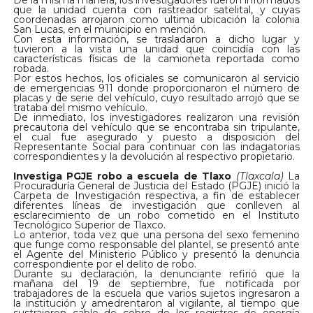
De la misma manera, los investigadores fueron informados
que la unidad cuenta con rastreador satelital, y cuyas
coordenadas arrojaron como ultima ubicación la colonia
San Lucas, en el municipio en mención.
Con esta información, se trasladaron a dicho lugar y
tuvieron a la vista una unidad que coincidía con las
características físicas de la camioneta reportada como
robada.
Por estos hechos, los oficiales se comunicaron al servicio
de emergencias 911 donde proporcionaron el número de
placas y de serie del vehículo, cuyo resultado arrojó que se
trataba del mismo vehículo.
De inmediato, los investigadores realizaron una revisión
precautoria del vehículo que se encontraba sin tripulante,
el cual fue asegurado y puesto a disposición del
Representante Social para continuar con las indagatorias
correspondientes y la devolución al respectivo propietario.
Investiga PGJE robo a escuela de Tlaxo
(Tlaxcala)
La
Procuraduría General de Justicia del Estado (PGJE) inició la
Carpeta de Investigación respectiva, a fin de establecer
diferentes líneas de investigación que conlleven al
esclarecimiento de un robo cometido en el Instituto
Tecnológico Superior de Tlaxco.
Lo anterior, toda vez que una persona del sexo femenino
que funge como responsable del plantel, se presentó ante
el Agente del Ministerio Público y presentó la denuncia
correspondiente por el delito de robo.
Durante su declaración, la denunciante refirió que la
mañana del 19 de septiembre, fue notificada por
trabajadores de la escuela que varios sujetos ingresaron a
la institución y amedrentaron al vigilante, al tiempo que