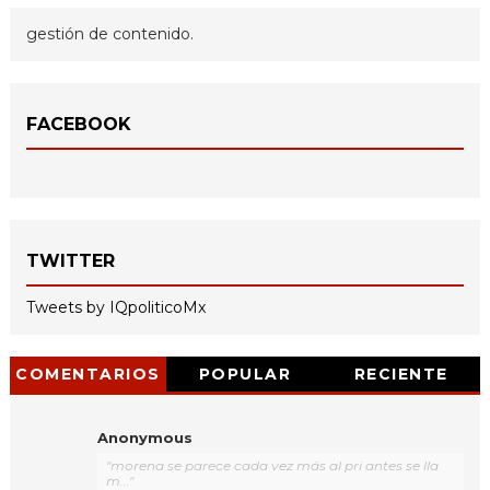
gestión de contenido.
FACEBOOK
TWITTER
Tweets by IQpoliticoMx
COMENTARIOS
POPULAR
RECIENTE
Anonymous
"morena se parece cada vez más al pri antes se lla
m..."