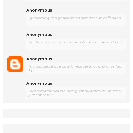
Anonymous
"gobierne quien gobierne los derechos se defienden"
Anonymous
"rechazamos la política salinista de claudia no los..."
Anonymous
"nunca pensé que podría recuperar a mi prometido
ha..."
Anonymous
"el promotor ricardo rodríguez alvarado es un falso
y mentiroso "