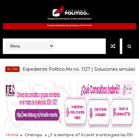
Expediente Político.Mx no. 1127 | Soluciones simuladas
 DÍA
Home
Onenqui
¿Y si siempre sí? Xcaret sí entregará las 150