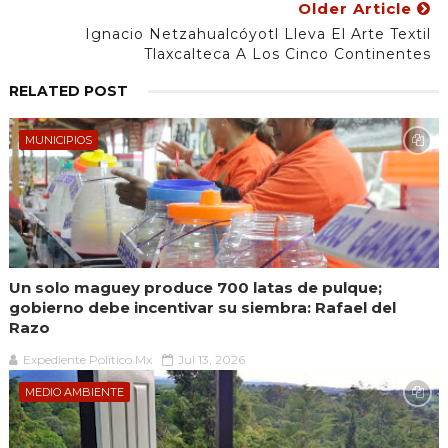
Older Article
Ignacio Netzahualcóyotl Lleva El Arte Textil
Tlaxcalteca A Los Cinco Continentes
RELATED POST
MUNICIPIOS
Un solo maguey produce 700 latas de pulque;
gobierno debe incentivar su siembra: Rafael del
Razo
Expediente Político.Mx
Jul 13, 2026
MEDIO AMBIENTE