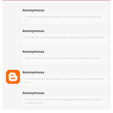
Anonymous
"morena se parece cada vez más al pri antes se lla
m..."
Anonymous
"gobierne quien gobierne los derechos se defienden"
Anonymous
"rechazamos la política salinista de claudia no los..."
Anonymous
"nunca pensé que podría recuperar a mi prometido
ha..."
Anonymous
"el promotor ricardo rodríguez alvarado es un falso
y mentiroso "