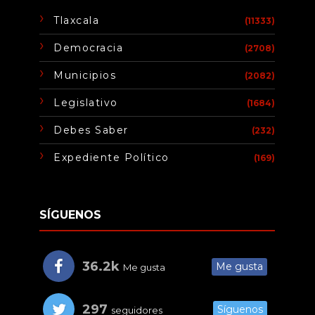
Tlaxcala
(11333)
Democracia
(2708)
Municipios
(2082)
Legislativo
(1684)
Debes Saber
(232)
Expediente Político
(169)
SÍGUENOS
36.2k
Me gusta
Me gusta
297
Síguenos
seguidores