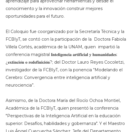
aprendizaje para aprovechar herramientas y desde el
conocimiento y la innovación construir mejores
oportunidades para el futuro.
El Coloquio fue coorganizado por la Secretaría Técnica y la
FCBIyT, se contó con la participación de la Doctora Fabiola
Villela Cortés, académica de la UNAM, quien impartió la
conferencia magistral 𝐈𝐧𝐭𝐞𝐥𝐢𝐠𝐞𝐧𝐜𝐢𝐚 𝐚𝐫𝐭𝐢𝐟𝐢𝐜𝐢𝐚𝐥 𝐲 𝐡𝐮𝐦𝐚𝐧𝐢𝐝𝐚𝐝𝐞𝐬:
¿𝐞𝐱𝐭𝐢𝐧𝐜𝐢𝐨́𝐧 𝐨 𝐫𝐞𝐝𝐞𝐟𝐢𝐧𝐢𝐜𝐢𝐨́𝐧?; del Doctor Lauro Reyes Cocoletzi,
investigador de la FCBIyT, con la ponencia “Modelando el
Cerebro: Convergencia entre inteligencia artificial y
neurociencia”.
Asimismo, de la Doctora María del Rocío Ochoa Montiel,
Académica de la FCBIyT, quien presentó la conferencia
"Perspectivas de la Inteligencia Artificial en la educación
superior: Desafíos, habilidades y gobernanza". Y el Maestro
Luis Ángel Cuecuecha Sánchez, Jefe del Departamento