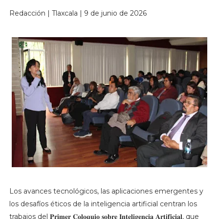
Redacción | Tlaxcala | 9 de junio de 2026
Los avances tecnológicos, las aplicaciones emergentes y
los desafíos éticos de la inteligencia artificial centran los
trabajos del 𝐏𝐫𝐢𝐦𝐞𝐫 𝐂𝐨𝐥𝐨𝐪𝐮𝐢𝐨 𝐬𝐨𝐛𝐫𝐞 𝐈𝐧𝐭𝐞𝐥𝐢𝐠𝐞𝐧𝐜𝐢𝐚 𝐀𝐫𝐭𝐢𝐟𝐢𝐜𝐢𝐚𝐥, que