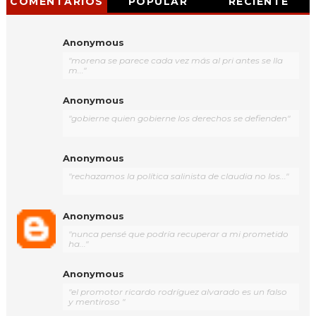
COMENTARIOS
POPULAR
RECIENTE
Anonymous
"morena se parece cada vez más al pri antes se lla
m..."
Anonymous
"gobierne quien gobierne los derechos se defienden"
Anonymous
"rechazamos la política salinista de claudia no los..."
Anonymous
"nunca pensé que podría recuperar a mi prometido
ha..."
Anonymous
"el promotor ricardo rodríguez alvarado es un falso
y mentiroso "