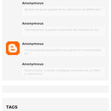
Anonymous
"gobierne quien gobierne los derechos se defienden"
Anonymous
"rechazamos la política salinista de claudia no los..."
Anonymous
"nunca pensé que podría recuperar a mi prometido
ha..."
Anonymous
"el promotor ricardo rodríguez alvarado es un falso
y mentiroso "
TAGS