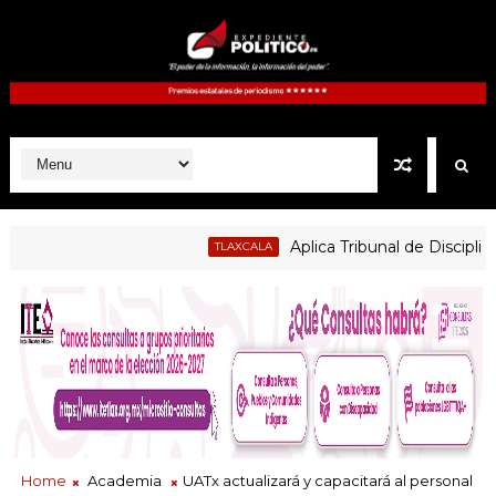
Aplica Tribunal de Disciplina J
TLAXCALA
das cautelares, pero no vincular a Alfonso Sánchez García
Home
Academia
UATx actualizará y capacitará al personal