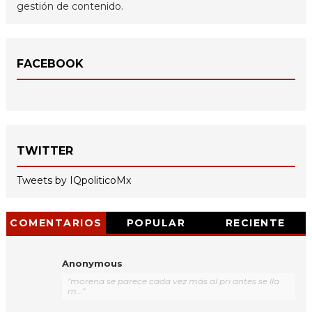
gestión de contenido.
FACEBOOK
TWITTER
Tweets by IQpoliticoMx
COMENTARIOS
POPULAR
RECIENTE
Anonymous
"morena se parece cada vez más al pri antes se lla
m..."