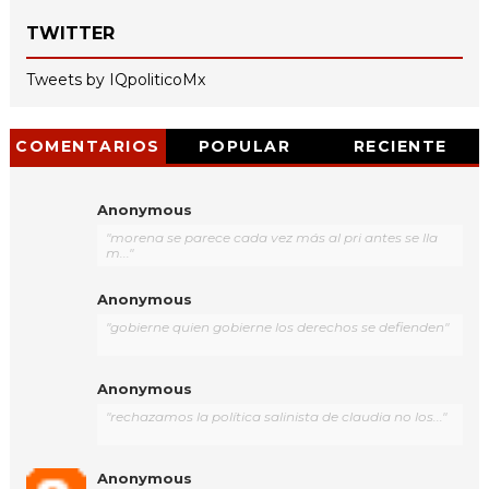
TWITTER
Tweets by IQpoliticoMx
COMENTARIOS
POPULAR
RECIENTE
Anonymous
"morena se parece cada vez más al pri antes se lla
m..."
Anonymous
"gobierne quien gobierne los derechos se defienden"
Anonymous
"rechazamos la política salinista de claudia no los..."
Anonymous