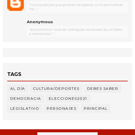
"nunca pensé que podría recuperar a mi prometido
ha..."
Anonymous
"el promotor ricardo rodríguez alvarado es un falso
y mentiroso "
TAGS
AL DÍA
CULTURA/DEPORTES
DEBES SABER
DEMOCRACIA
ELECCIONES2021
LEGISLATIVO
PERSONAJES
PRINCIPAL