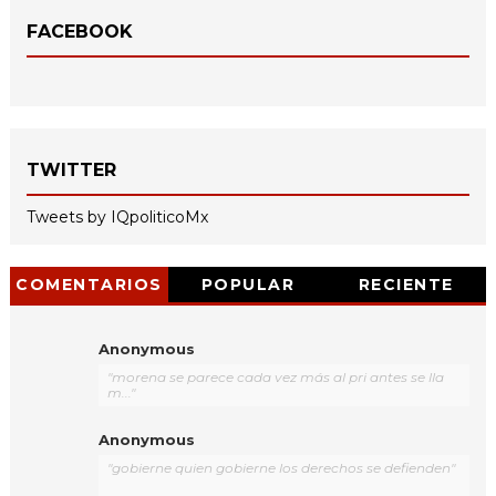
FACEBOOK
TWITTER
Tweets by IQpoliticoMx
COMENTARIOS
POPULAR
RECIENTE
Anonymous
"morena se parece cada vez más al pri antes se lla
m..."
Anonymous
"gobierne quien gobierne los derechos se defienden"