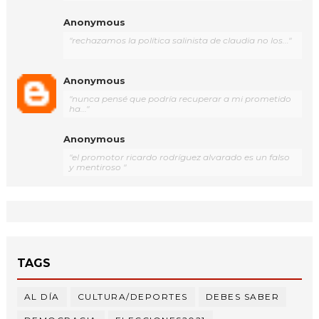
Anonymous
"rechazamos la política salinista de claudia no los..."
Anonymous
"nunca pensé que podría recuperar a mi prometido
ha..."
Anonymous
"el promotor ricardo rodríguez alvarado es un falso
y mentiroso "
TAGS
AL DÍA
CULTURA/DEPORTES
DEBES SABER