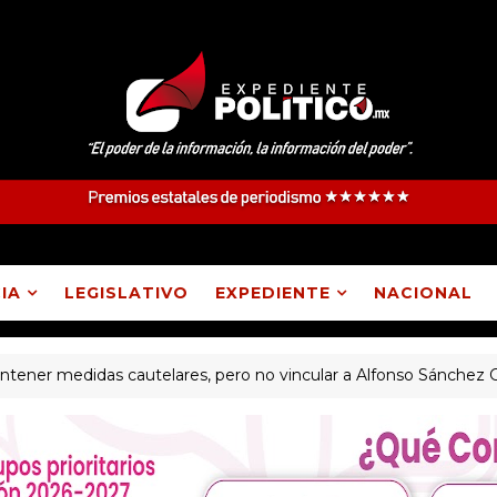
IA
LEGISLATIVO
EXPEDIENTE
NACIONAL
edidas cautelares, pero no vincular a Alfonso Sánchez García