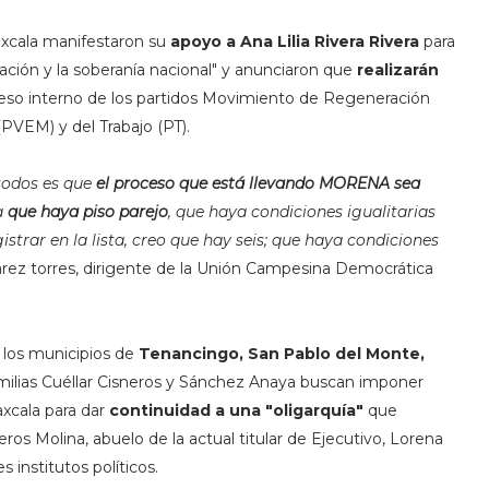
axcala manifestaron su
apoyo a Ana Lilia Rivera Rivera
para
ación y la soberanía nacional" y anunciaron que
realizarán
eso interno de los partidos Movimiento de Regeneración
VEM) y del Trabajo (PT).
todos es que
el proceso que está llevando MORENA sea
a
que haya piso parejo
, que haya condiciones igualitarias
istrar en la lista, creo que hay seis; que haya condiciones
uárez torres, dirigente de la Unión Campesina Democrática
los municipios de
Tenancingo, San Pablo del Monte,
amilias Cuéllar Cisneros y Sánchez Anaya buscan imponer
xcala para dar
continuidad a una "oligarquía"
que
s Molina, abuelo de la actual titular de Ejecutivo, Lorena
 institutos políticos.