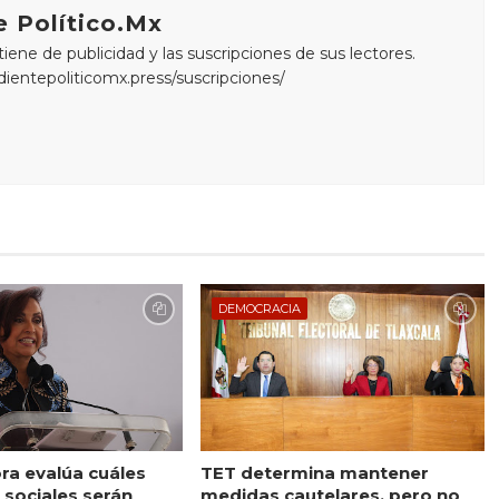
 Político.Mx
ne de publicidad y las suscripciones de sus lectores.
edientepoliticomx.press/suscripciones/
DEMOCRACIA
a evalúa cuáles
TET determina mantener
sociales serán
medidas cautelares, pero no