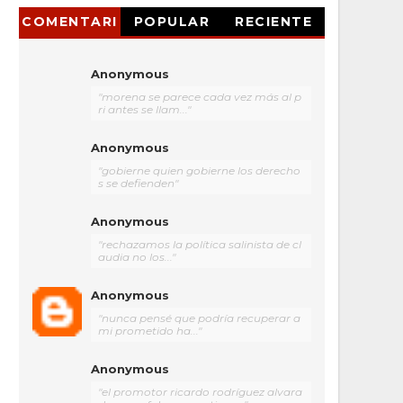
COMENTARI
POPULAR
RECIENTE
OS
Anonymous
"morena se parece cada vez más al p
ri antes se llam..."
Anonymous
"gobierne quien gobierne los derecho
s se defienden"
Anonymous
"rechazamos la política salinista de cl
audia no los..."
Anonymous
"nunca pensé que podría recuperar a
mi prometido ha..."
Anonymous
"el promotor ricardo rodríguez alvara