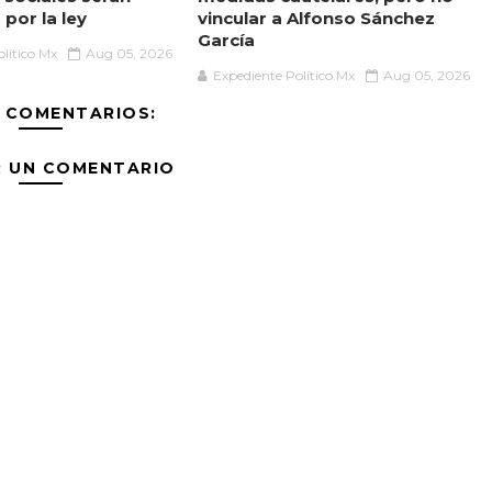
por la ley
vincular a Alfonso Sánchez
García
lítico.Mx
Aug 05, 2026
Expediente Político.Mx
Aug 05, 2026
 COMENTARIOS:
R UN COMENTARIO