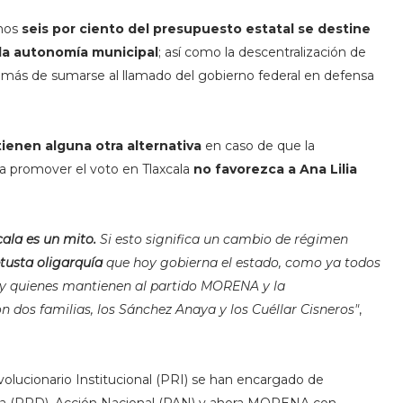
nos
seis por ciento del presupuesto estatal se destine
a autonomía municipal
; así como la descentralización de
Además de sumarse al llamado del gobierno federal en defensa
ienen alguna otra alternativa
en caso de que la
promover el voto en Tlaxcala
no favorezca a Ana Lilia
cala es un mito.
Si esto significa un cambio de régimen
tusta oligarquía
que hoy gobierna el estado, como ya todos
y quienes mantienen al partido MORENA y la
 dos familias, los Sánchez Anaya y los Cuéllar Cisneros"
,
lucionario Institucional (PRI) se han encargado de
tica (PRD), Acción Nacional (PAN) y ahora MORENA con