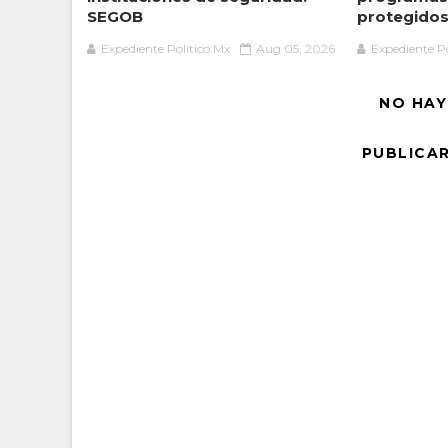
SEGOB
protegidos 
Expediente Político.Mx
Aug 05, 2026
Expediente Po
NO HAY
PUBLICA