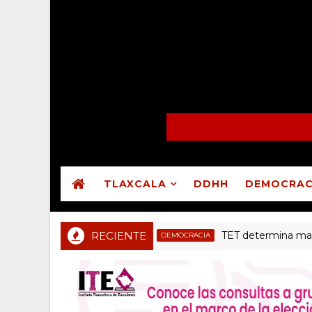
TLAXCALA
DDHH
DEMOCRAC
RECIENTE
TET determina mantener m
DEMOCRACIA