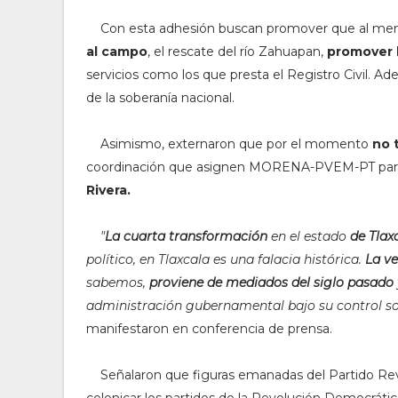
Con esta adhesión buscan promover que al me
al campo
, el rescate del río Zahuapan,
promover l
servicios como los que presta el Registro Civil. 
de la soberanía nacional.
Asimismo, externaron que por el momento
no t
coordinación que asignen MORENA-PVEM-PT para 
Rivera.
"
La cuarta transformación
en el estado
de Tlax
político, en Tlaxcala es una falacia histórica.
La ve
sabemos,
proviene de mediados del siglo pasado
administración gubernamental bajo su control son
manifestaron en conferencia de prensa.
Señalaron que figuras emanadas del Partido Revo
colonicar los partidos de la Revolución Democrá