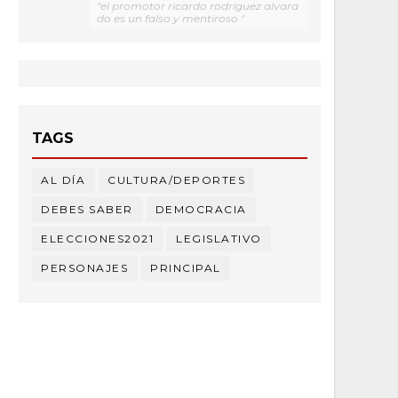
"el promotor ricardo rodríguez alvara
do es un falso y mentiroso "
TAGS
AL DÍA
CULTURA/DEPORTES
DEBES SABER
DEMOCRACIA
ELECCIONES2021
LEGISLATIVO
PERSONAJES
PRINCIPAL