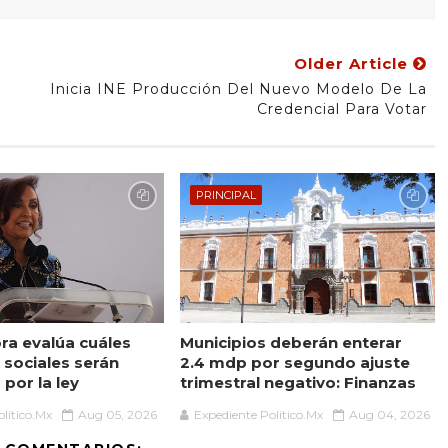
Older Article
Inicia INE Producción Del Nuevo Modelo De La
Credencial Para Votar
PRINCIPAL
a evalúa cuáles
Municipios deberán enterar
sociales serán
2.4 mdp por segundo ajuste
por la ley
trimestral negativo: Finanzas
lítico.Mx
Aug 05, 2026
Expediente Político.Mx
Aug 04, 2026