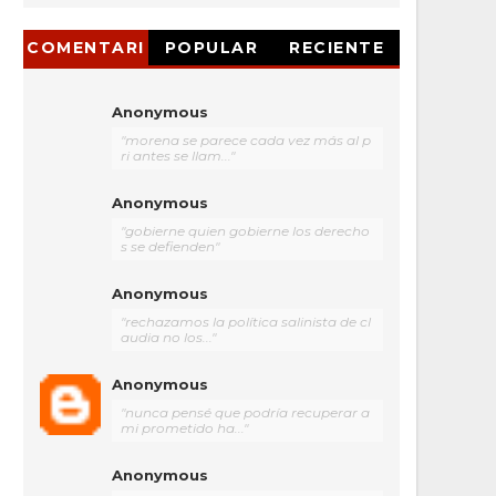
COMENTARI
POPULAR
RECIENTE
OS
Anonymous
"morena se parece cada vez más al p
ri antes se llam..."
Anonymous
"gobierne quien gobierne los derecho
s se defienden"
Anonymous
"rechazamos la política salinista de cl
audia no los..."
Anonymous
"nunca pensé que podría recuperar a
mi prometido ha..."
Anonymous