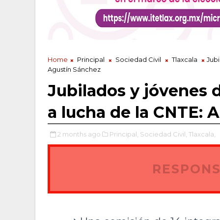
Home
Principal
Sociedad Civil
Tlaxcala
Jub
Agustín Sánchez
Jubilados y jóvenes
a lucha de la CNTE: 
2 months ago
Principal,
Sociedad Civil,
Tlaxcala,
RESPONS