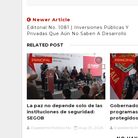
Newer Article
Editorial No. 1081 | Inversiones Públicas Y
Privadas Que Aún No Saben A Desarrollo
RELATED POST
PRINCIPAL
PRINCIPAL
La paz no depende solo de las
Gobernador
instituciones de seguridad:
programas 
SEGOB
protegidos 
Expediente Político.Mx
Aug 05, 2026
Expediente Po