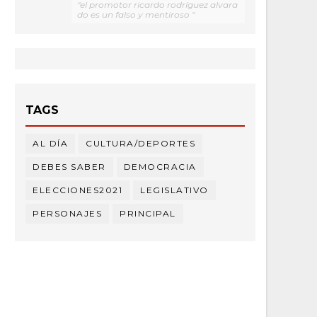
"el promotor ricardo rodríguez alvara
do es un falso y mentiroso "
TAGS
AL DÍA
CULTURA/DEPORTES
DEBES SABER
DEMOCRACIA
ELECCIONES2021
LEGISLATIVO
PERSONAJES
PRINCIPAL