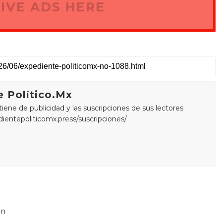
IVE ADS HERE
 Político.Mx
ne de publicidad y las suscripciones de sus lectores.
edientepoliticomx.press/suscripciones/
e
on