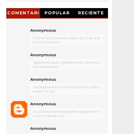
COMENTARI
POPULAR
RECIENTE
OS
Anonymous
"morena se parece cada vez más al p
ri antes se llam..."
Anonymous
"gobierne quien gobierne los derecho
s se defienden"
Anonymous
"rechazamos la política salinista de cl
audia no los..."
Anonymous
"nunca pensé que podría recuperar a
mi prometido ha..."
Anonymous