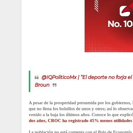
@IQPoliticoMx | “El deporte no forja e
Broun
A pesar de la prosperidad presumida por los gobiernos, 
que no llena los bolsillos de unos y otros; así lo observ
venido a la baja los últimos años. Conoce lo que expli
dos años, CROC ha registrado 45% menos utilidades
La población no está contenta con el Polo de Economía C