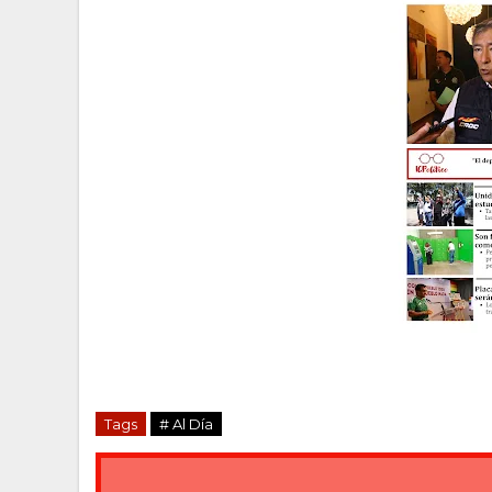
Tags
# Al Día