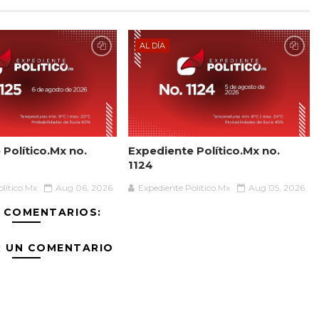
AL DÍA
Político.Mx no.
Expediente Político.Mx no.
1124
lítico.Mx
Aug 06, 2026
Expediente Político.Mx
Aug 05, 2026
 COMENTARIOS:
R UN COMENTARIO