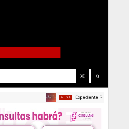
Expediente Político.Mx no 1126
AL DÍA