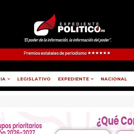
IA
LEGISLATIVO
EXPEDIENTE
NACIONAL
 Atlangatepec, Lázaro Cárdenas, Españita y Huamantla