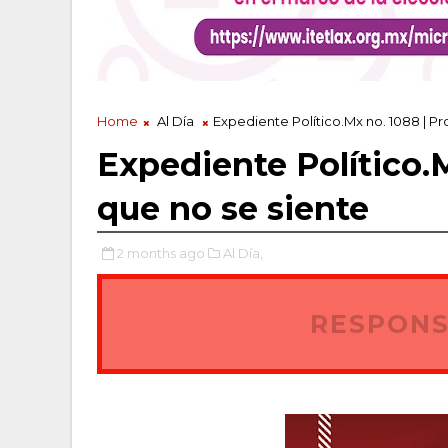
Home
Al Día
Expediente Político.Mx no. 1088 | P
Expediente Político.
que no se siente
2 months ago
Al Día,
RESPONS