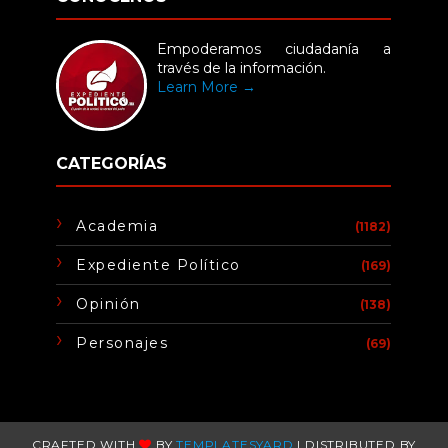
Empoderamos ciudadanía a
través de la información.
Learn More →
CATEGORÍAS
Academia
(1182)
Expediente Político
(169)
Opinión
(138)
Personajes
(69)
CRAFTED WITH
BY
TEMPLATESYARD
| DISTRIBUTED BY