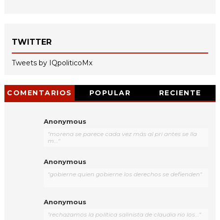
TWITTER
Tweets by IQpoliticoMx
COMENTARIOS
POPULAR
RECIENTE
Anonymous
"morena se parece cada vez más al pri antes se lla
m..."
Anonymous
"gobierne quien gobierne los derechos se defienden"
Anonymous
"rechazamos la política salinista de claudia no los..."