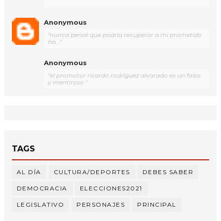
Anonymous
"nunca pensé que podría recuperar a mi prometido
ha..."
Anonymous
"el promotor ricardo rodríguez alvarado es un falso
y mentiroso "
TAGS
AL DÍA
CULTURA/DEPORTES
DEBES SABER
DEMOCRACIA
ELECCIONES2021
LEGISLATIVO
PERSONAJES
PRINCIPAL