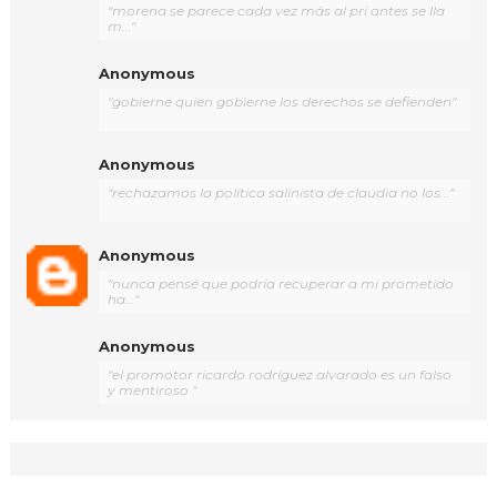
"morena se parece cada vez más al pri antes se lla
m..."
Anonymous
"gobierne quien gobierne los derechos se defienden"
Anonymous
"rechazamos la política salinista de claudia no los..."
Anonymous
"nunca pensé que podría recuperar a mi prometido
ha..."
Anonymous
"el promotor ricardo rodríguez alvarado es un falso
y mentiroso "