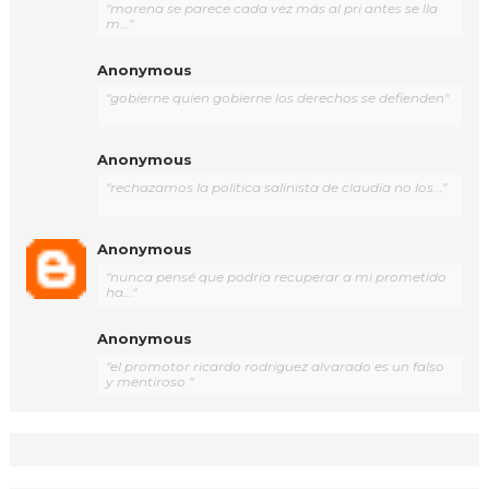
"morena se parece cada vez más al pri antes se lla
m..."
Anonymous
"gobierne quien gobierne los derechos se defienden"
Anonymous
"rechazamos la política salinista de claudia no los..."
Anonymous
"nunca pensé que podría recuperar a mi prometido
ha..."
Anonymous
"el promotor ricardo rodríguez alvarado es un falso
y mentiroso "