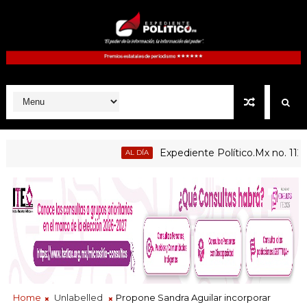
Expediente Político.Mx no. 1127 | 
AL DÍA
ecopilco, Quilehtla, Santa Cruz Tlaxcala, Xaltocan, Yauhquemehc
Home
Unlabelled
Propone Sandra Aguilar incorporar