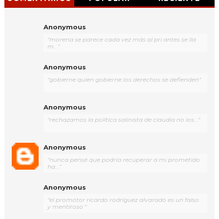
Anonymous
"morena se parece cada vez más al pri antes se lla
m..."
Anonymous
"gobierne quien gobierne los derechos se defienden"
Anonymous
"rechazamos la política salinista de claudia no los..."
Anonymous
"nunca pensé que podría recuperar a mi prometido
ha..."
Anonymous
"el promotor ricardo rodríguez alvarado es un falso
y mentiroso "