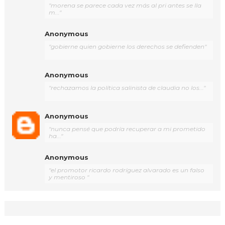
"morena se parece cada vez más al pri antes se lla
m..."
Anonymous
"gobierne quien gobierne los derechos se defienden"
Anonymous
"rechazamos la política salinista de claudia no los..."
Anonymous
"nunca pensé que podría recuperar a mi prometido
ha..."
Anonymous
"el promotor ricardo rodríguez alvarado es un falso
y mentiroso "