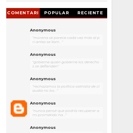
COMENTARI
POPULAR
RECIENTE
OS
Anonymous
"morena se parece cada vez más al p
ri antes se llam..."
Anonymous
"gobierne quien gobierne los derecho
s se defienden"
Anonymous
"rechazamos la política salinista de cl
audia no los..."
Anonymous
"nunca pensé que podría recuperar a
mi prometido ha..."
Anonymous