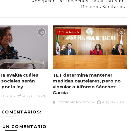
Recepción De Desechos Tras Ajustes En
Rellenos Sanitarios
DEMOCRACIA
a evalúa cuáles
TET determina mantener
sociales serán
medidas cautelares, pero no
por la ley
vincular a Alfonso Sánchez
García
lítico.Mx
Aug 05, 2026
Expediente Político.Mx
Aug 05, 2026
 COMENTARIOS:
R UN COMENTARIO