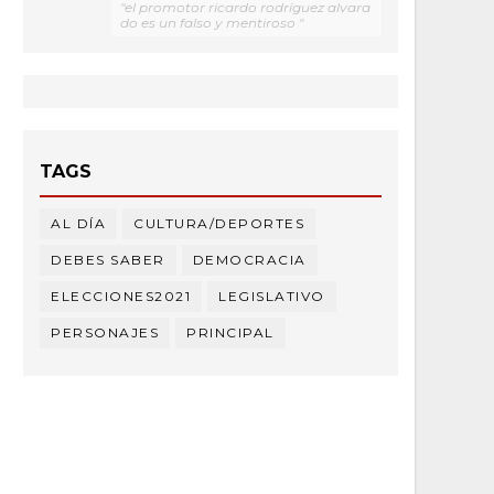
"el promotor ricardo rodríguez alvara
do es un falso y mentiroso "
TAGS
AL DÍA
CULTURA/DEPORTES
DEBES SABER
DEMOCRACIA
ELECCIONES2021
LEGISLATIVO
PERSONAJES
PRINCIPAL