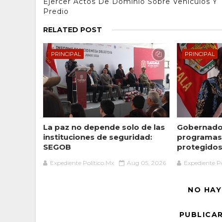
Ejercer Actos De Dominio Sobre Vehículos Y
Predio
RELATED POST
PRINCIPAL
PRINCIPAL
La paz no depende solo de las
Gobernador
instituciones de seguridad:
programas 
SEGOB
protegidos 
Expediente Político.Mx
Aug 05, 2026
Expediente Po
NO HAY
PUBLICA