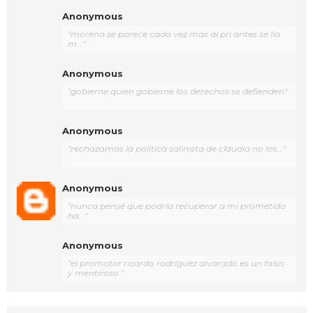
Anonymous
"morena se parece cada vez más al pri antes se lla
m..."
Anonymous
"gobierne quien gobierne los derechos se defienden"
Anonymous
"rechazamos la política salinista de claudia no los..."
Anonymous
"nunca pensé que podría recuperar a mi prometido
ha..."
Anonymous
"el promotor ricardo rodríguez alvarado es un falso
y mentiroso "