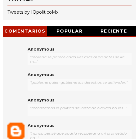
Tweets by IQpoliticoMx
COMENTARIOS
POPULAR
RECIENTE
Anonymous
"morena se parece cada vez más al pri antes se lla
m..."
Anonymous
"gobierne quien gobierne los derechos se defienden"
Anonymous
"rechazamos la política salinista de claudia no los..."
Anonymous
"nunca pensé que podría recuperar a mi prometido
ha..."