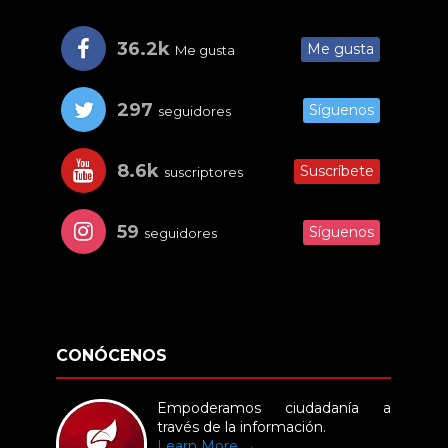
36.2k
Me gusta
Me gusta
297
Síguenos
seguidores
8.6k
Suscríbete
suscriptores
59
Síguenos
seguidores
CONÓCENOS
Empoderamos ciudadanía a
través de la información.
Learn More →