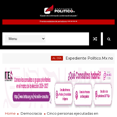
Expediente Político.Mx no 1126
AL DÍA
blicas de Atltzayanca, Atlangatepec, Lázaro Cárdenas, Españit
Home
Democracia
Cinco personas ejecutadas en