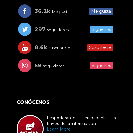
36.2k
Me gusta
Me gusta
297
Síguenos
seguidores
8.6k
Suscríbete
suscriptores
59
Síguenos
seguidores
CONÓCENOS
Empoderamos ciudadanía a
través de la información.
Learn More →