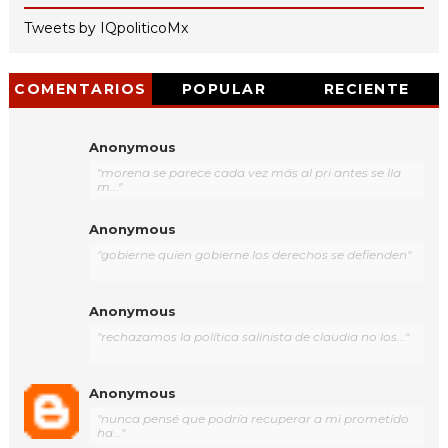
Tweets by IQpoliticoMx
COMENTARIOS
POPULAR
RECIENTE
Anonymous
"morena se parece cada vez más al pri antes se lla
m..."
Anonymous
"gobierne quien gobierne los derechos se defienden"
Anonymous
"rechazamos la política salinista de claudia no los..."
Anonymous
"nunca pensé que podría recuperar a mi prometido
ha..."