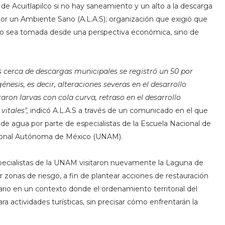
de Acuitlapilco si no hay saneamiento y un alto a la descarga
por un Ambiente Sano (A.L.A.S); organización que exigió que
 no sea tomada desde una perspectiva económica, sino de
cerca de descargas municipales se registró un 50 por
nesis, es decir, alteraciones severas en el desarrollo
aron larvas con cola curva, retraso en el desarrollo
itales",
indicó A.L.A.S a través de un comunicado en el que
 agua por parte de especialistas de la Escuela Nacional de
Nacional Autónoma de México (UNAM).
especialistas de la UNAM visitaron nuevamente la Laguna de
 zonas de riesgo, a fin de plantear acciones de restauración
ario en un contexto donde el ordenamiento territorial del
ra actividades turísticas, sin precisar cómo enfrentarán la