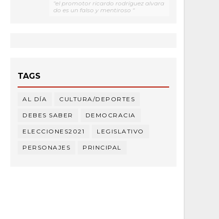
"el promotor ricardo rodríguez alvara
do es un falso y mentiroso "
TAGS
AL DÍA
CULTURA/DEPORTES
DEBES SABER
DEMOCRACIA
ELECCIONES2021
LEGISLATIVO
PERSONAJES
PRINCIPAL