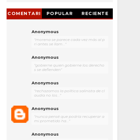
COMENTARI
POPULAR
RECIENTE
OS
Anonymous
"morena se parece cada vez más al p
ri antes se llam..."
Anonymous
"gobierne quien gobierne los derecho
s se defienden"
Anonymous
"rechazamos la política salinista de cl
audia no los..."
Anonymous
"nunca pensé que podría recuperar a
mi prometido ha..."
Anonymous