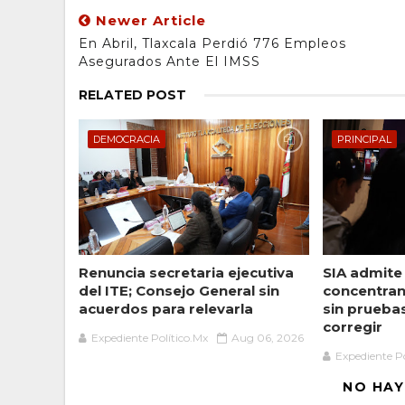
Newer Article
En Abril, Tlaxcala Perdió 776 Empleos
Asegurados Ante El IMSS
RELATED POST
DEMOCRACIA
PRINCIPAL
Renuncia secretaria ejecutiva
SIA admite
del ITE; Consejo General sin
concentran
acuerdos para relevarla
sin prueba
corregir
Expediente Político.Mx
Aug 06, 2026
Expediente Po
NO HAY