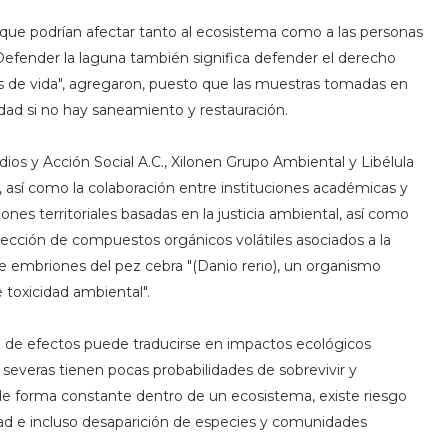
que podrían afectar tanto al ecosistema como a las personas
Defender la laguna también significa defender el derecho
s de vida", agregaron, puesto que las muestras tomadas en
idad si no hay saneamiento y restauración.
dios y Acción Social A.C., Xilonen Grupo Ambiental y Libélula
, así como la colaboración entre instituciones académicas y
nes territoriales basadas en la justicia ambiental, así como
etección de compuestos orgánicos volátiles asociados a la
de embriones del pez cebra "(Danio rerio), un organismo
 toxicidad ambiental".
po de efectos puede traducirse en impactos ecológicos
everas tienen pocas probabilidades de sobrevivir y
de forma constante dentro de un ecosistema, existe riesgo
dad e incluso desaparición de especies y comunidades