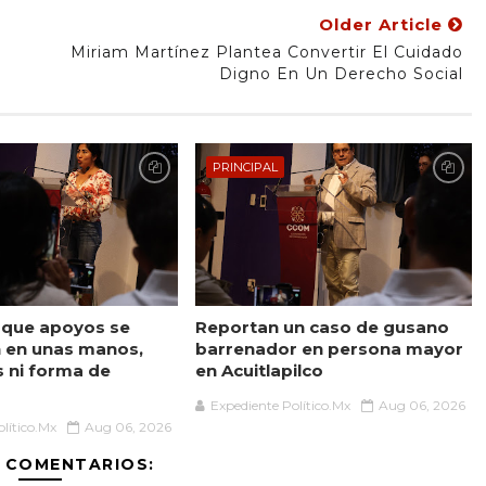
Older Article
Miriam Martínez Plantea Convertir El Cuidado
Digno En Un Derecho Social
PRINCIPAL
 que apoyos se
Reportan un caso de gusano
 en unas manos,
barrenador en persona mayor
s ni forma de
en Acuitlapilco
Expediente Político.Mx
Aug 06, 2026
lítico.Mx
Aug 06, 2026
 COMENTARIOS: