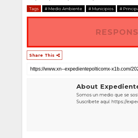
Tags
# Medio Ambiente
# Municipios
# Princip
RESPONS
Share This
About Expediente
Somos un medio que se sostie
Suscríbete aquí: https://exp