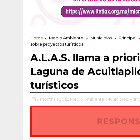
Home
Medio Ambiente
Municipios
Principal
sobre proyectos turísticos
A.L.A.S. llama a prio
Laguna de Acuitlapil
turísticos
3 months ago
Medio Ambiente,
Municipios,
Princ
RESPONS