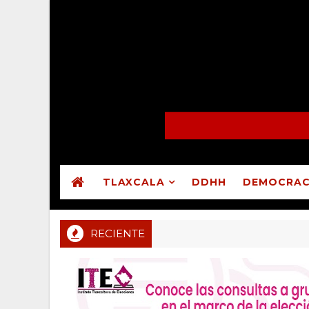
TLAXCALA
DDHH
DEMOCRAC
RECIENTE
 públicas de Atltzayanca, Atlangatepec, Lázaro Cárdenas, Espa