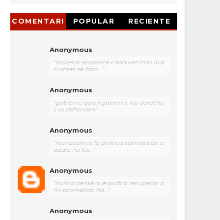
COMENTARI
POPULAR
RECIENTE
OS
Anonymous
"morena se parece cada vez más al p
ri antes se llam..."
Anonymous
"gobierne quien gobierne los derecho
s se defienden"
Anonymous
"rechazamos la política salinista de cl
audia no los..."
Anonymous
"nunca pensé que podría recuperar a
mi prometido ha..."
Anonymous