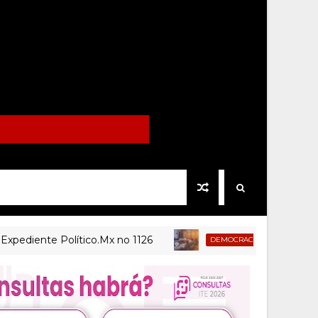
ente Político.Mx no 1126
Renuncia secreta
DEMOCRACIA