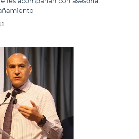
e les acompañan con asesoría,
pañamiento
26