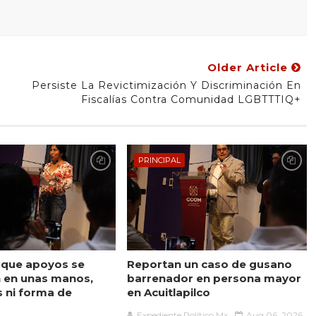
Older Article
Persiste La Revictimización Y Discriminación En
Fiscalías Contra Comunidad LGBTTTIQ+
PRINCIPAL
 que apoyos se
Reportan un caso de gusano
 en unas manos,
barrenador en persona mayor
s ni forma de
en Acuitlapilco
Expediente Político.Mx
Aug 06, 2026