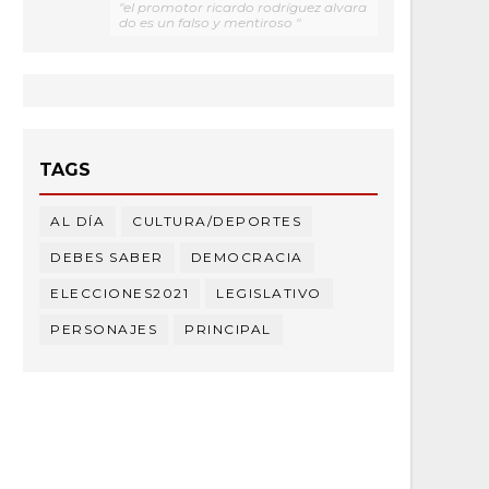
"el promotor ricardo rodríguez alvara
do es un falso y mentiroso "
TAGS
AL DÍA
CULTURA/DEPORTES
DEBES SABER
DEMOCRACIA
ELECCIONES2021
LEGISLATIVO
PERSONAJES
PRINCIPAL