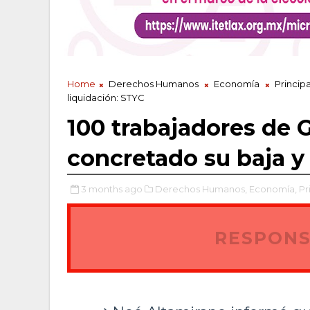
Home
Derechos Humanos
Economía
Principa
liquidación: STYC
100 trabajadores de 
concretado su baja y
3 months ago
Derechos Humanos,
Economía,
Pr
RESPONS