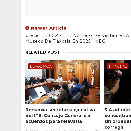
Newer Article
Creció En 60.47% El Número De Visitantes A
Museos De Tlaxcala En 2025: INEGI
RELATED POST
DEMOCRACIA
PRINCIPAL
Renuncia secretaria ejecutiva
SIA admite
del ITE; Consejo General sin
concentran
acuerdos para relevarla
sin prueba
corregir
Expediente Político.Mx
Aug 06, 2026