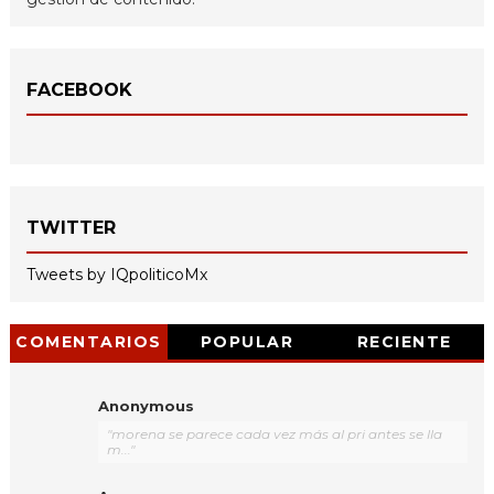
FACEBOOK
TWITTER
Tweets by IQpoliticoMx
COMENTARIOS
POPULAR
RECIENTE
Anonymous
"morena se parece cada vez más al pri antes se lla
m..."