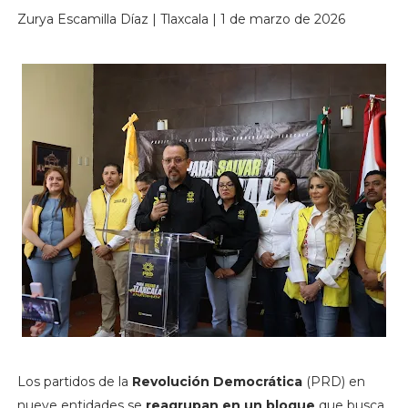
Zurya Escamilla Díaz | Tlaxcala | 1 de marzo de 2026
Los partidos de la
Revolución Democrática
(PRD) en
nueve entidades se
reagrupan en un bloque
que busca