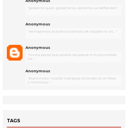
Anonymous
"gobierne quien gobierne los derechos se defienden"
Anonymous
"rechazamos la política salinista de claudia no los..."
Anonymous
"nunca pensé que podría recuperar a mi prometido
ha..."
Anonymous
"el promotor ricardo rodríguez alvarado es un falso
y mentiroso "
TAGS