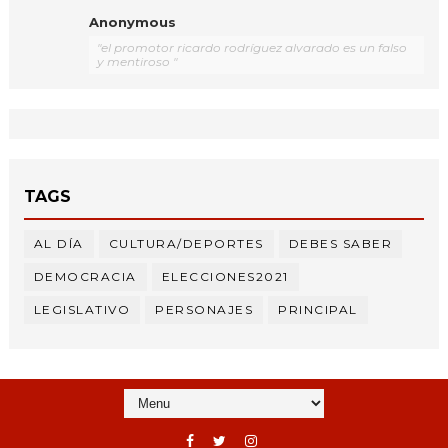
Anonymous
"el promotor ricardo rodríguez alvarado es un falso
y mentiroso "
TAGS
AL DÍA
CULTURA/DEPORTES
DEBES SABER
DEMOCRACIA
ELECCIONES2021
LEGISLATIVO
PERSONAJES
PRINCIPAL