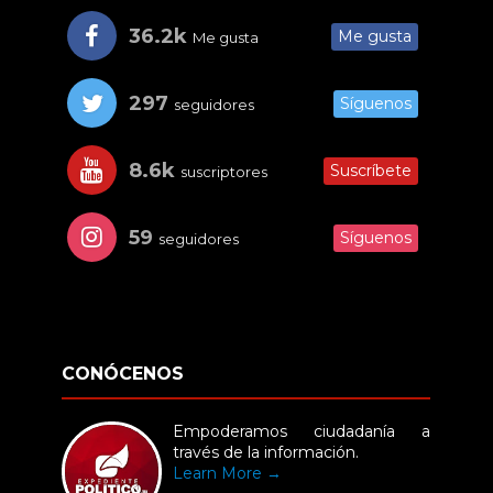
36.2k
Me gusta
Me gusta
297
Síguenos
seguidores
8.6k
Suscríbete
suscriptores
59
Síguenos
seguidores
CONÓCENOS
Empoderamos ciudadanía a
través de la información.
Learn More →