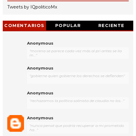
Tweets by IQpoliticoMx
COMENTARIOS
POPULAR
RECIENTE
Anonymous
"morena se parece cada vez más al pri antes se lla
m..."
Anonymous
"gobierne quien gobierne los derechos se defienden"
Anonymous
"rechazamos la política salinista de claudia no los..."
Anonymous
"nunca pensé que podría recuperar a mi prometido
ha..."