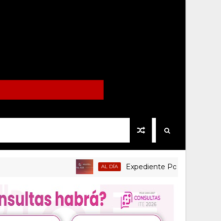
Expediente Político.Mx no. 1125
AL DÍA