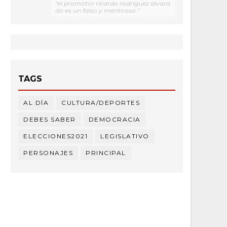
"el promotor ricardo rodríguez alvara
do es un falso y mentiroso "
TAGS
AL DÍA
CULTURA/DEPORTES
DEBES SABER
DEMOCRACIA
ELECCIONES2021
LEGISLATIVO
PERSONAJES
PRINCIPAL