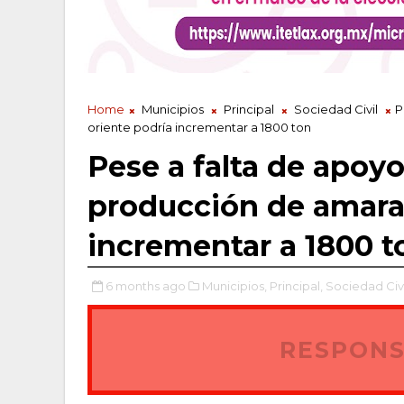
Home
Municipios
Principal
Sociedad Civil
P
oriente podría incrementar a 1800 ton
Pese a falta de apoyo
producción de amaran
incrementar a 1800 t
6 months ago
Municipios,
Principal,
Sociedad Civi
RESPONS