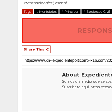
transnacionales",
asentó.
Tags
# Municipios
# Principal
# Sociedad Civil
RESPONS
Share This
About Expediente
Somos un medio que se sostie
Suscríbete aquí: https://exp