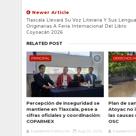
Newer Article
Tlaxcala Llevará Su Voz Literaria Y Sus Lengu
Originarias A Feria Internacional Del Libro
Coyoacán 2026
RELATED POST
PRINCIPAL
DERECHOS 
Percepción de inseguridad se
Plan de sa
mantiene en Tlaxcala, pese a
Atoyac no 
cifras oficiales y coordinación:
las causas
COPARMEX
OSC
Expediente Político.Mx
Aug 03, 2026
Expediente Po