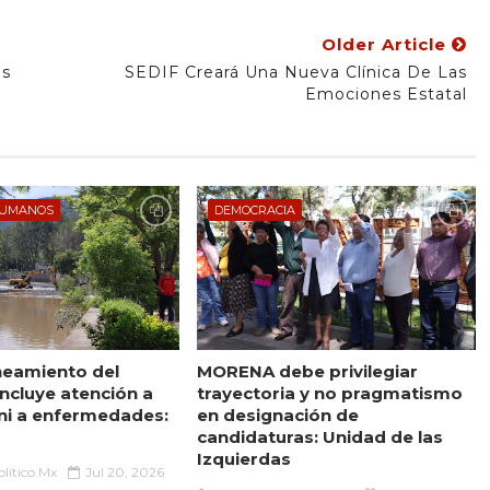
Older Article
as
SEDIF Creará Una Nueva Clínica De Las
Emociones Estatal
HUMANOS
DEMOCRACIA
neamiento del
MORENA debe privilegiar
incluye atención a
trayectoria y no pragmatismo
 ni a enfermedades:
en designación de
candidaturas: Unidad de las
Izquierdas
lítico.Mx
Jul 20, 2026