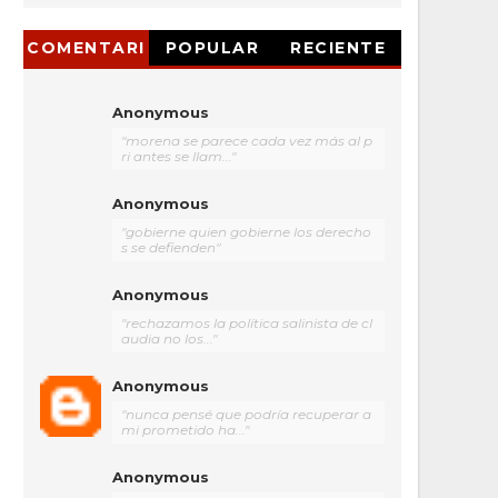
COMENTARI
POPULAR
RECIENTE
OS
Anonymous
"morena se parece cada vez más al p
ri antes se llam..."
Anonymous
"gobierne quien gobierne los derecho
s se defienden"
Anonymous
"rechazamos la política salinista de cl
audia no los..."
Anonymous
"nunca pensé que podría recuperar a
mi prometido ha..."
Anonymous