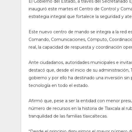
El Gobierno del Estado, a través del Secretariado 
inauguró este martes el Centro de Control y Coma
estrategia integral que fortalece la seguridad y a
Este nuevo centro de mando se integra a la red est
Comando, Comunicaciones, Cómputo, Coordinación 
real, la capacidad de respuesta y coordinación oper
Ante ciudadanos, autoridades municipales e invita
destacó que, desde el inicio de su administración,
gobierno y por ello ha destinado una inversión sin p
tecnología en todo el estado.
Afirmó que, pese a ser la entidad con menor presup
número de recursos en la historia de Tlaxcala al rub
tranquilidad de las familias tlaxcaltecas.
“Desde el principio dispusimos el mayor número de