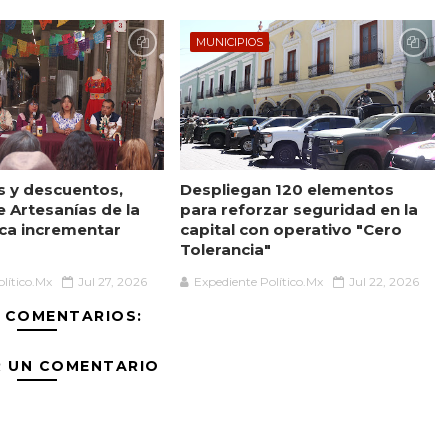
MUNICIPIOS
es y descuentos,
Despliegan 120 elementos
 Artesanías de la
para reforzar seguridad en la
sca incrementar
capital con operativo "Cero
Tolerancia"
lítico.Mx
Jul 27, 2026
Expediente Político.Mx
Jul 22, 2026
 COMENTARIOS:
R UN COMENTARIO