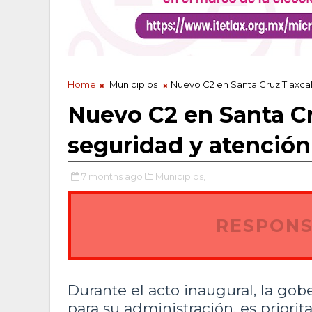
Home
Municipios
Nuevo C2 en Santa Cruz Tlaxca
Nuevo C2 en Santa Cr
seguridad y atenció
7 months ago
Municipios,
RESPONS
Durante el acto inaugural, la go
para su administración, es priorita