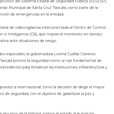
Ejecutivo del Sistema Estatal de Seguridad Pública (SESESP),
ndo Municipal de Santa Cruz Tlaxcala, como parte de la
tención de emergencias en la entidad.
atal de videovigilancia interconectada al Centro de Control,
e Inteligencia (C5i), que mejora el monitoreo en tiempo
ativa ante situaciones de riesgo.
dos especiales, la gobernadora Lorena Cuéllar Cisneros
 Tlaxcala priorizó la seguridad como un eje fundamental de
recedentes para fortalecer las instituciones, infraestructura y
uesto a nivel nacional, tomó la decisión de dirigir el mayor
ro de seguridad, con el objetivo de garantizar la paz y
 recursos de la historia; somos el estado que más ha