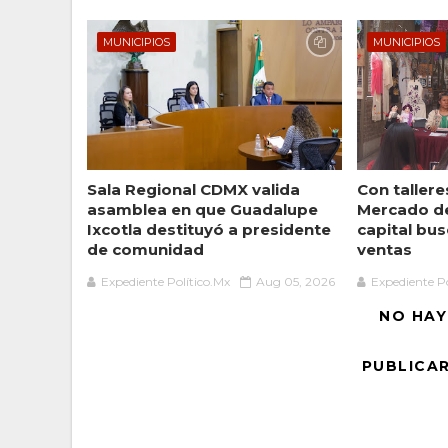
MUNICIPIOS
MUNICIPIOS
Sala Regional CDMX valida
Con taller
asamblea en que Guadalupe
Mercado de
Ixcotla destituyó a presidente
capital bu
de comunidad
ventas
Expediente Político.Mx
Aug 05, 2026
Expediente Po
NO HAY
PUBLICA