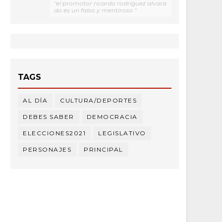
"el promotor ricardo rodríguez alvara
do es un falso y mentiroso "
TAGS
AL DÍA
CULTURA/DEPORTES
DEBES SABER
DEMOCRACIA
ELECCIONES2021
LEGISLATIVO
PERSONAJES
PRINCIPAL