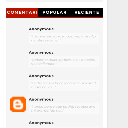
COMENTARI
POPULAR
RECIENTE
OS
Anonymous
"morena se parece cada vez más al p
ri antes se llam..."
Anonymous
"gobierne quien gobierne los derecho
s se defienden"
Anonymous
"rechazamos la política salinista de cl
audia no los..."
Anonymous
"nunca pensé que podría recuperar a
mi prometido ha..."
Anonymous