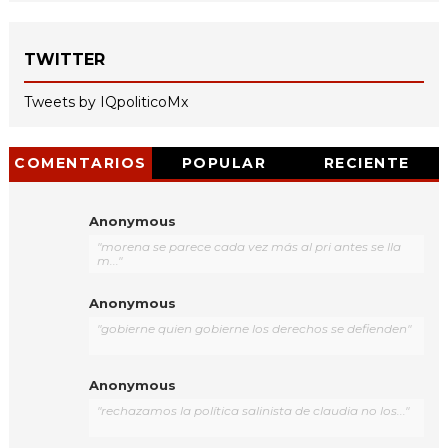
TWITTER
Tweets by IQpoliticoMx
COMENTARIOS
POPULAR
RECIENTE
Anonymous
"morena se parece cada vez más al pri antes se lla
m..."
Anonymous
"gobierne quien gobierne los derechos se defienden"
Anonymous
"rechazamos la política salinista de claudia no los..."