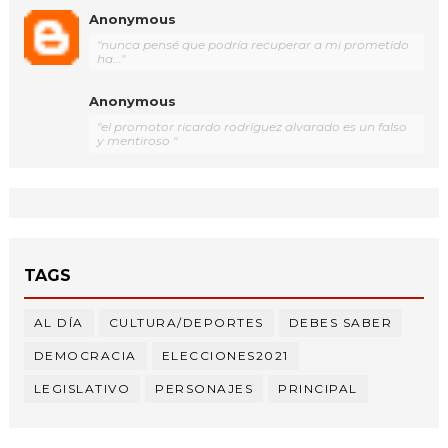
Anonymous
"nunca pensé que podría recuperar a mi prometido
ha..."
Anonymous
"el promotor ricardo rodríguez alvarado es un falso
y mentiroso "
TAGS
AL DÍA
CULTURA/DEPORTES
DEBES SABER
DEMOCRACIA
ELECCIONES2021
LEGISLATIVO
PERSONAJES
PRINCIPAL