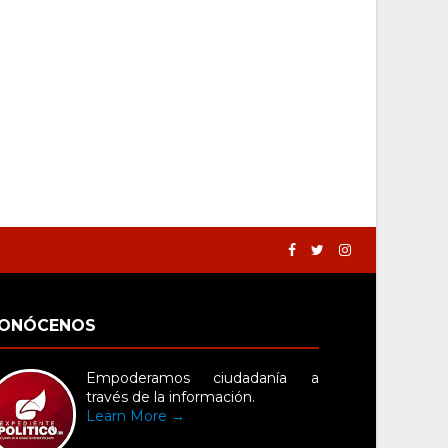
ONÓCENOS
Empoderamos ciudadanía a
través de la información.
Learn More →