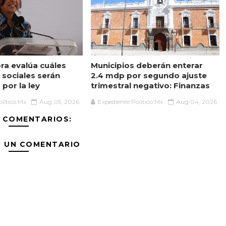
a evalúa cuáles
Municipios deberán enterar
sociales serán
2.4 mdp por segundo ajuste
por la ley
trimestral negativo: Finanzas
lítico.Mx
Aug 05, 2026
Expediente Político.Mx
Aug 04, 2026
 COMENTARIOS:
R UN COMENTARIO