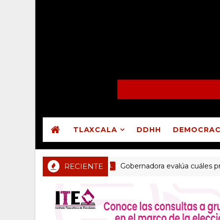
TLAXCALA
DDHH
DEMOCRAC
RECIENTE
Gobernadora evalúa cuáles programa
PRINCIPAL