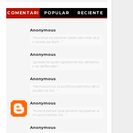
COMENTARI
POPULAR
RECIENTE
OS
Anonymous
"morena se parece cada vez más al p
ri antes se llam..."
Anonymous
"gobierne quien gobierne los derecho
s se defienden"
Anonymous
"rechazamos la política salinista de cl
audia no los..."
Anonymous
"nunca pensé que podría recuperar a
mi prometido ha..."
Anonymous