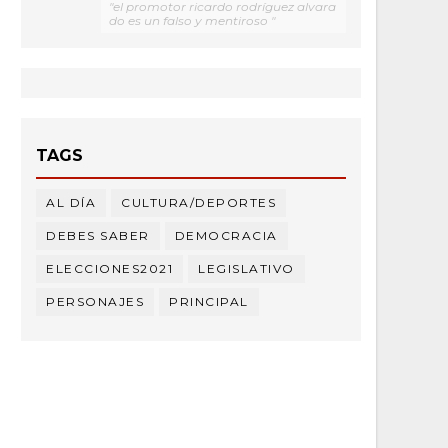
"el promotor ricardo rodríguez alvara
do es un falso y mentiroso "
TAGS
AL DÍA
CULTURA/DEPORTES
DEBES SABER
DEMOCRACIA
ELECCIONES2021
LEGISLATIVO
PERSONAJES
PRINCIPAL