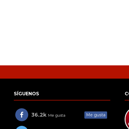
SÍGUENOS
C
36.2k
Me gusta
Me gusta