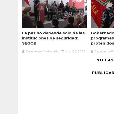
La paz no depende solo de las
Gobernador
instituciones de seguridad:
programas 
SEGOB
protegidos 
Expediente Político.Mx
Aug 05, 2026
Expediente Po
NO HAY
PUBLICA