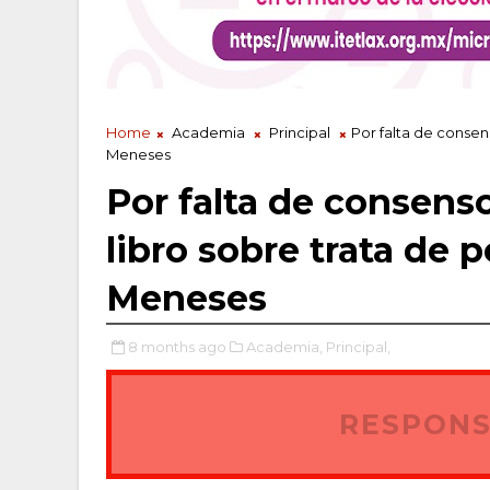
Home
Academia
Principal
Por falta de consen
Meneses
Por falta de consens
libro sobre trata de
Meneses
8 months ago
Academia,
Principal,
RESPONS