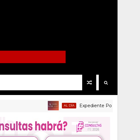
Expediente Político.Mx no 1126
AL DÍA