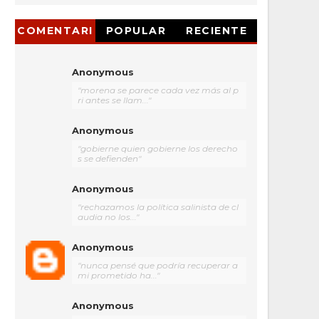
COMENTARI
POPULAR
RECIENTE
OS
Anonymous
"morena se parece cada vez más al p
ri antes se llam..."
Anonymous
"gobierne quien gobierne los derecho
s se defienden"
Anonymous
"rechazamos la política salinista de cl
audia no los..."
Anonymous
"nunca pensé que podría recuperar a
mi prometido ha..."
Anonymous