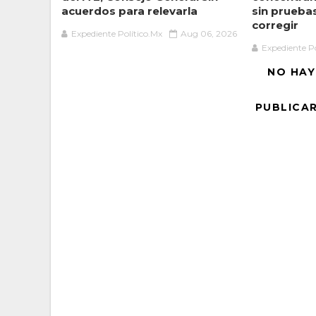
acuerdos para relevarla
sin prueba
corregir
Expediente Político.Mx
Aug 06, 2026
Expediente Po
NO HAY
PUBLICA