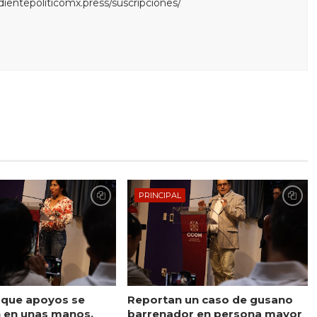
edientepoliticomx.press/suscripciones/
PRINCIPAL
 que apoyos se
Reportan un caso de gusano
 en unas manos,
barrenador en persona mayor