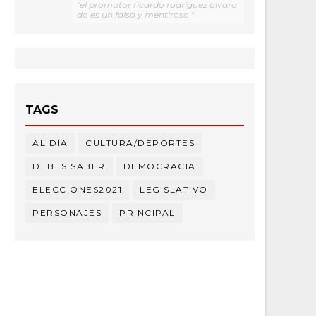
"el promotor ricardo rodríguez alvara
do es un falso y mentiroso "
TAGS
AL DÍA
CULTURA/DEPORTES
DEBES SABER
DEMOCRACIA
ELECCIONES2021
LEGISLATIVO
PERSONAJES
PRINCIPAL