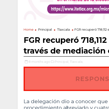
Home
Principal
Tlaxcala
FGR recuperó 718,112 
FGR recuperó 718,112 
través de mediación
8 months ago
Principal,
Tlaxcala,
RESPONS
La delegación dio a conocer que 
procedimiento abreviado y cuatro 