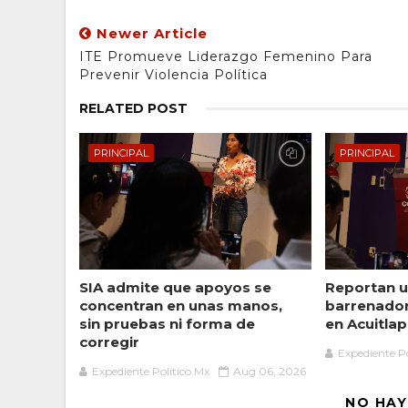
Newer Article
ITE Promueve Liderazgo Femenino Para
Prevenir Violencia Política
RELATED POST
PRINCIPAL
PRINCIPAL
SIA admite que apoyos se
Reportan u
concentran en unas manos,
barrenado
sin pruebas ni forma de
en Acuitlap
corregir
Expediente Po
Expediente Político.Mx
Aug 06, 2026
NO HAY