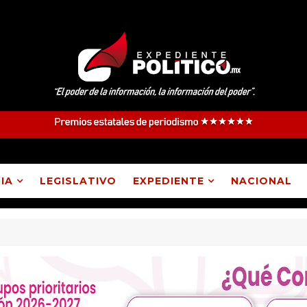
IA
LEGISLATIVO
EXPEDIENTE
NACIONAL
, Atlangatepec, Lázaro Cárdenas, Españita y Huamantla