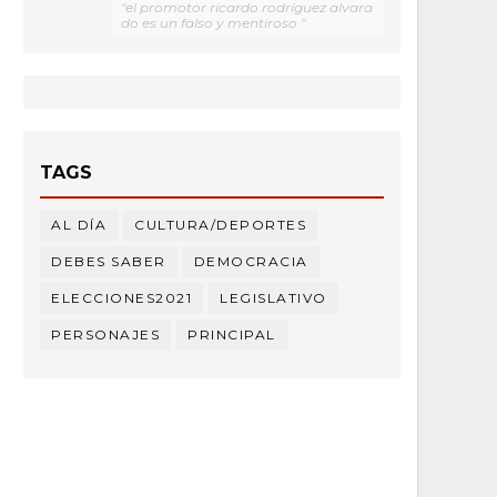
"el promotor ricardo rodríguez alvara
do es un falso y mentiroso "
TAGS
AL DÍA
CULTURA/DEPORTES
DEBES SABER
DEMOCRACIA
ELECCIONES2021
LEGISLATIVO
PERSONAJES
PRINCIPAL