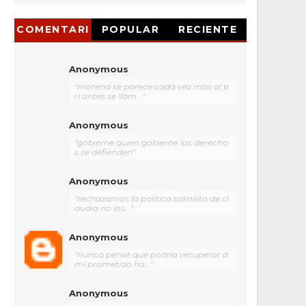
COMENTARI
POPULAR
RECIENTE
OS
Anonymous
"morena se parece cada vez más al p
ri antes se llam..."
Anonymous
"gobierne quien gobierne los derecho
s se defienden"
Anonymous
"rechazamos la política salinista de cl
audia no los..."
Anonymous
"nunca pensé que podría recuperar a
mi prometido ha..."
Anonymous