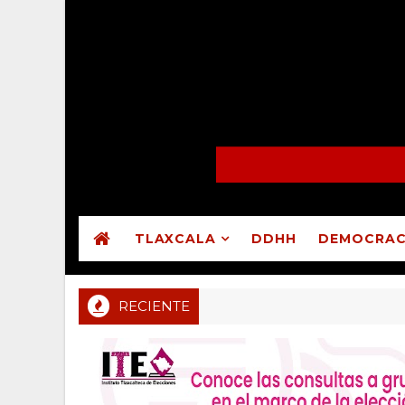
TLAXCALA
DDHH
DEMOCRAC
RECIENTE
Congreso reprueba cuentas públicas de Atltzayanca
LEGISLATIVO