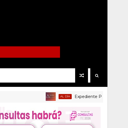
Expediente Político.Mx no 1126
AL DÍA