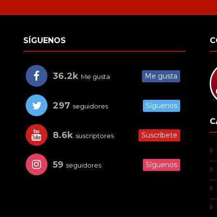
SÍGUENOS
C
36.2k
Me gusta
Me gusta
297
Síguenos
seguidores
C
8.6k
Suscríbete
suscriptores
59
Síguenos
seguidores