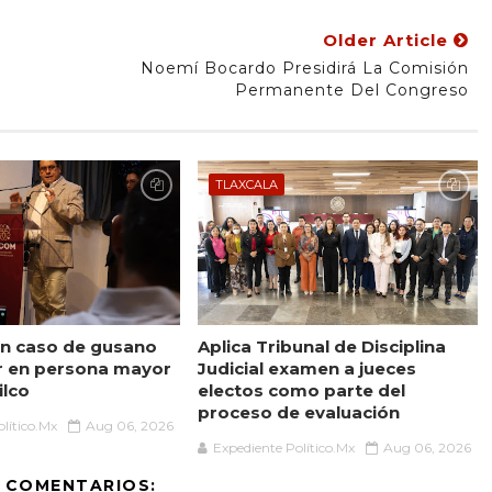
Older Article
Noemí Bocardo Presidirá La Comisión
Permanente Del Congreso
TLAXCALA
n caso de gusano
Aplica Tribunal de Disciplina
r en persona mayor
Judicial examen a jueces
ilco
electos como parte del
proceso de evaluación
lítico.Mx
Aug 06, 2026
Expediente Político.Mx
Aug 06, 2026
 COMENTARIOS: