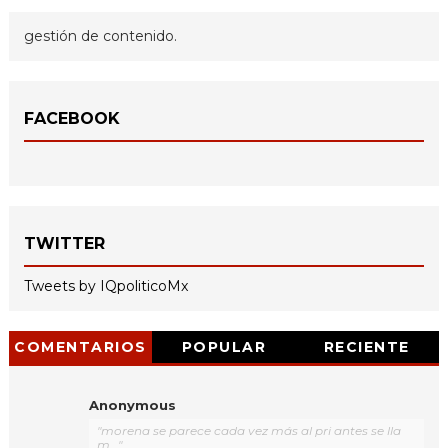
gestión de contenido.
FACEBOOK
TWITTER
Tweets by IQpoliticoMx
COMENTARIOS
POPULAR
RECIENTE
Anonymous
"morena se parece cada vez más al pri antes se lla
m..."