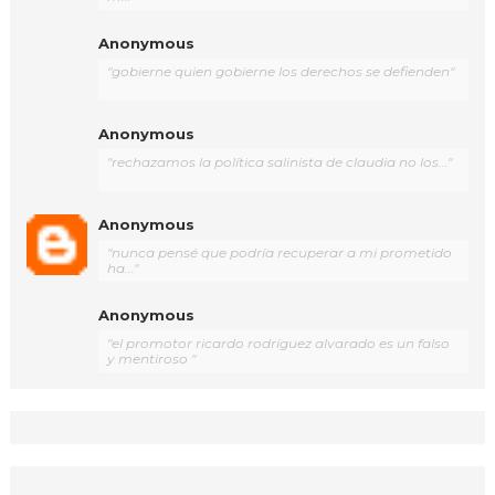
Anonymous
"gobierne quien gobierne los derechos se defienden"
Anonymous
"rechazamos la política salinista de claudia no los..."
Anonymous
"nunca pensé que podría recuperar a mi prometido
ha..."
Anonymous
"el promotor ricardo rodríguez alvarado es un falso
y mentiroso "