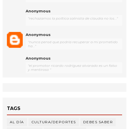
Anonymous
"rechazamos la política salinista de claudia no los..."
Anonymous
"nunca pensé que podría recuperar a mi prometido
ha..."
Anonymous
"el promotor ricardo rodríguez alvarado es un falso
y mentiroso "
TAGS
AL DÍA
CULTURA/DEPORTES
DEBES SABER