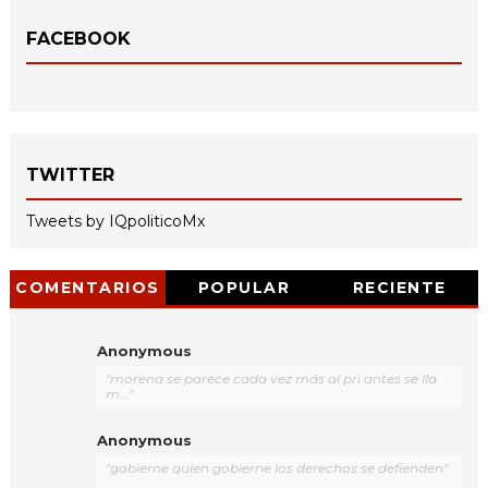
FACEBOOK
TWITTER
Tweets by IQpoliticoMx
COMENTARIOS
POPULAR
RECIENTE
Anonymous
"morena se parece cada vez más al pri antes se lla
m..."
Anonymous
"gobierne quien gobierne los derechos se defienden"