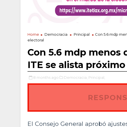
Home
Democracia
Principal
Con 5.6 mdp menos
electoral
Con 5.6 mdp menos de
ITE se alista próximo
8 months ago
Democracia,
Principal,
RESPONS
El Consejo General aprobó ajuste