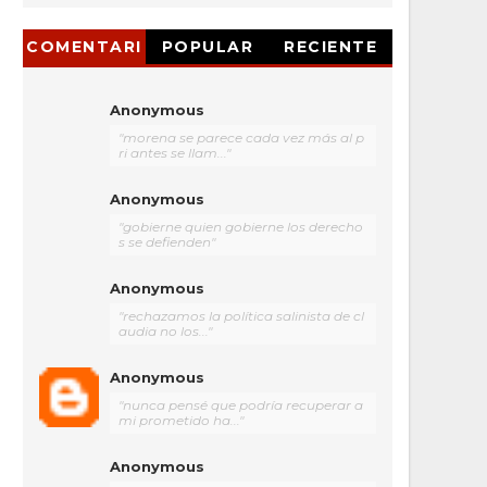
COMENTARI
POPULAR
RECIENTE
OS
Anonymous
"morena se parece cada vez más al p
ri antes se llam..."
Anonymous
"gobierne quien gobierne los derecho
s se defienden"
Anonymous
"rechazamos la política salinista de cl
audia no los..."
Anonymous
"nunca pensé que podría recuperar a
mi prometido ha..."
Anonymous