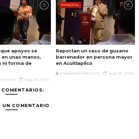
PRINCIPAL
 que apoyos se
Reportan un caso de gusano
 en unas manos,
barrenador en persona mayor
s ni forma de
en Acuitlapilco
Expediente Político.Mx
Aug 06, 2026
lítico.Mx
Aug 06, 2026
 COMENTARIOS:
R UN COMENTARIO