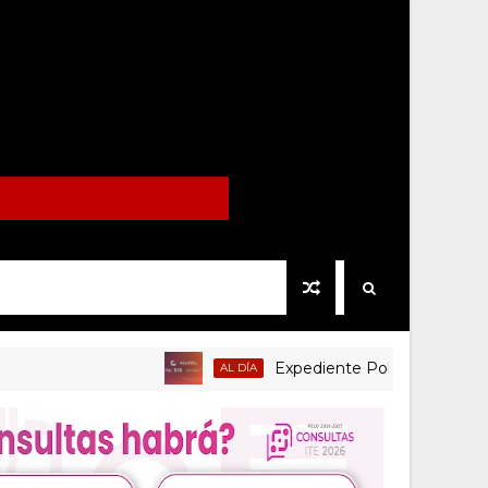
Expediente Político.Mx no 1126
AL DÍA