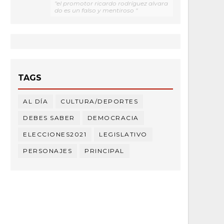
"el promotor ricardo rodríguez alvara
do es un falso y mentiroso "
TAGS
AL DÍA
CULTURA/DEPORTES
DEBES SABER
DEMOCRACIA
ELECCIONES2021
LEGISLATIVO
PERSONAJES
PRINCIPAL