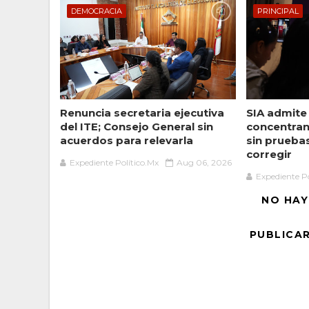
DEMOCRACIA
PRINCIPAL
Renuncia secretaria ejecutiva
SIA admite
del ITE; Consejo General sin
concentran
acuerdos para relevarla
sin prueba
corregir
Expediente Político.Mx
Aug 06, 2026
Expediente Po
NO HAY
PUBLICA