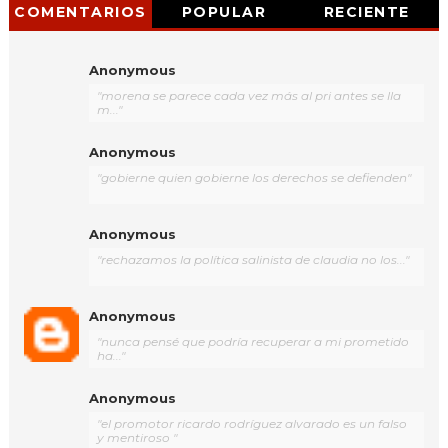
COMENTARIOS
POPULAR
RECIENTE
Anonymous
"morena se parece cada vez más al pri antes se lla
m..."
Anonymous
"gobierne quien gobierne los derechos se defienden"
Anonymous
"rechazamos la política salinista de claudia no los..."
Anonymous
"nunca pensé que podría recuperar a mi prometido
ha..."
Anonymous
"el promotor ricardo rodríguez alvarado es un falso
y mentiroso "