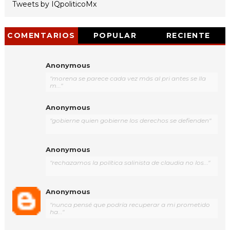
Tweets by IQpoliticoMx
COMENTARIOS
POPULAR
RECIENTE
Anonymous
"morena se parece cada vez más al pri antes se lla
m..."
Anonymous
"gobierne quien gobierne los derechos se defienden"
Anonymous
"rechazamos la política salinista de claudia no los..."
Anonymous
"nunca pensé que podría recuperar a mi prometido
ha..."