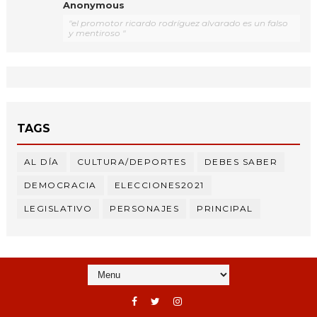
Anonymous
"el promotor ricardo rodríguez alvarado es un falso
y mentiroso "
TAGS
AL DÍA
CULTURA/DEPORTES
DEBES SABER
DEMOCRACIA
ELECCIONES2021
LEGISLATIVO
PERSONAJES
PRINCIPAL