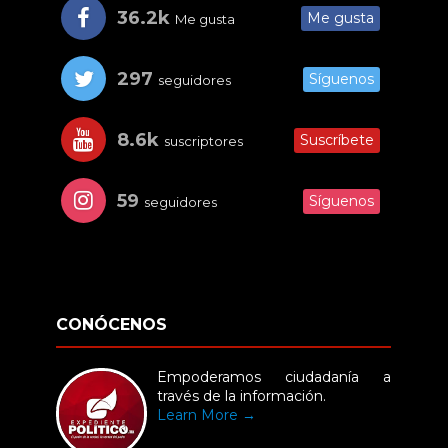
36.2k
Me gusta
Me gusta
297
Síguenos
seguidores
8.6k
Suscríbete
suscriptores
59
Síguenos
seguidores
CONÓCENOS
Empoderamos ciudadanía a
través de la información.
Learn More →