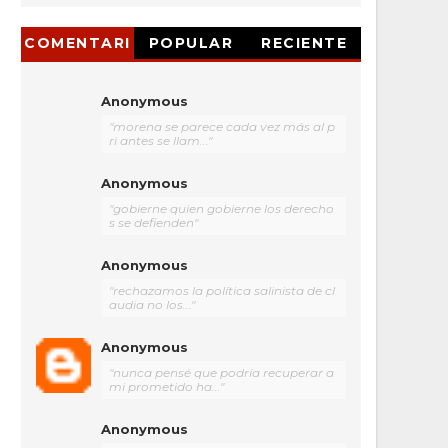
COMENTARI
POPULAR
RECIENTE
OS
Anonymous
"morena se parece cada vez más al p
ri antes se llam..."
Anonymous
"gobierne quien gobierne los derecho
s se defienden"
Anonymous
"rechazamos la política salinista de cl
audia no los..."
Anonymous
"nunca pensé que podría recuperar a
mi prometido ha..."
Anonymous