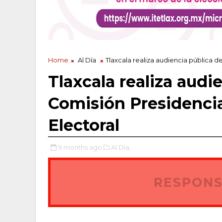
Home
Al Día
Tlaxcala realiza audiencia pública d
Tlaxcala realiza audi
Comisión Presidencia
Electoral
9 months ago
Al Día,
RESPONS