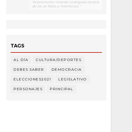
"el promotor ricardo rodríguez alvara
do es un falso y mentiroso "
TAGS
AL DÍA
CULTURA/DEPORTES
DEBES SABER
DEMOCRACIA
ELECCIONES2021
LEGISLATIVO
PERSONAJES
PRINCIPAL