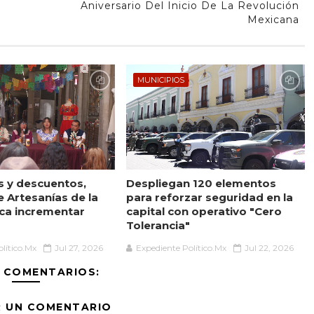
Aniversario Del Inicio De La Revolución
Mexicana
MUNICIPIOS
es y descuentos,
Despliegan 120 elementos
 Artesanías de la
para reforzar seguridad en la
sca incrementar
capital con operativo "Cero
Tolerancia"
lítico.Mx
Jul 27, 2026
Expediente Político.Mx
Jul 22, 2026
 COMENTARIOS:
R UN COMENTARIO