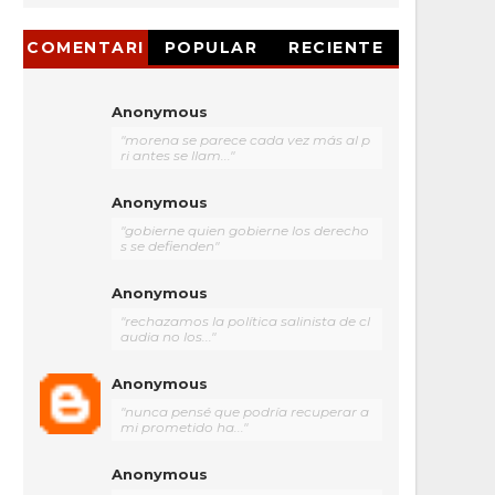
COMENTARI
POPULAR
RECIENTE
OS
Anonymous
"morena se parece cada vez más al p
ri antes se llam..."
Anonymous
"gobierne quien gobierne los derecho
s se defienden"
Anonymous
"rechazamos la política salinista de cl
audia no los..."
Anonymous
"nunca pensé que podría recuperar a
mi prometido ha..."
Anonymous