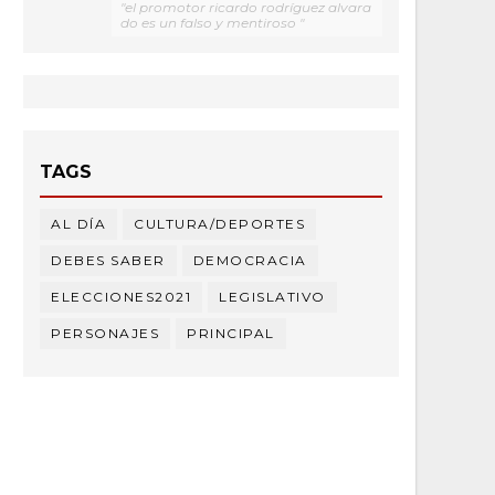
"el promotor ricardo rodríguez alvara
do es un falso y mentiroso "
TAGS
AL DÍA
CULTURA/DEPORTES
DEBES SABER
DEMOCRACIA
ELECCIONES2021
LEGISLATIVO
PERSONAJES
PRINCIPAL