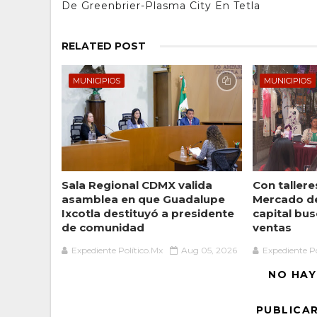
De Greenbrier-Plasma City En Tetla
RELATED POST
MUNICIPIOS
MUNICIPIOS
Sala Regional CDMX valida
Con taller
asamblea en que Guadalupe
Mercado de
Ixcotla destituyó a presidente
capital bu
de comunidad
ventas
Expediente Político.Mx
Aug 05, 2026
Expediente Po
NO HAY
PUBLICA