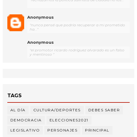
Anonymous
"nunca pensé que podría recuperar a mi prometido
ha..."
Anonymous
"el promotor ricardo rodríguez alvarado es un falso
y mentiroso "
TAGS
AL DÍA
CULTURA/DEPORTES
DEBES SABER
DEMOCRACIA
ELECCIONES2021
LEGISLATIVO
PERSONAJES
PRINCIPAL