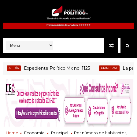
Expediente Político.Mx no. 1125
La paz no d
L DÍA
PRINCIPAL
Home
Economía
Principal
Por número de habitantes,