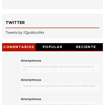
TWITTER
Tweets by IQpoliticoMx
COMENTARIOS
POPULAR
RECIENTE
Anonymous
"morena se parece cada vez más al pri antes se lla
m..."
Anonymous
"gobierne quien gobierne los derechos se defienden"
Anonymous
"rechazamos la política salinista de claudia no los..."