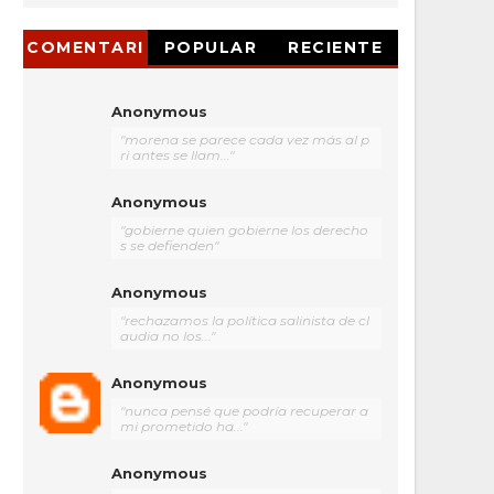
COMENTARI
POPULAR
RECIENTE
OS
Anonymous
"morena se parece cada vez más al p
ri antes se llam..."
Anonymous
"gobierne quien gobierne los derecho
s se defienden"
Anonymous
"rechazamos la política salinista de cl
audia no los..."
Anonymous
"nunca pensé que podría recuperar a
mi prometido ha..."
Anonymous