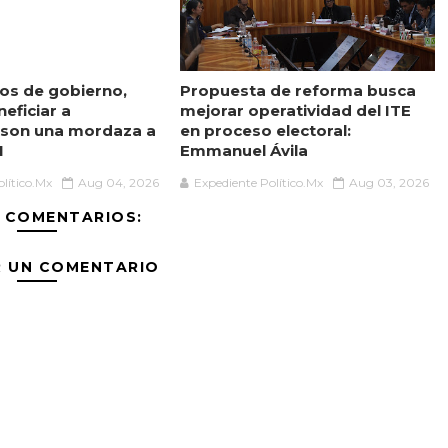
os de gobierno,
Propuesta de reforma busca
neficiar a
mejorar operatividad del ITE
 son una mordaza a
en proceso electoral:
I
Emmanuel Ávila
lítico.Mx
Aug 04, 2026
Expediente Político.Mx
Aug 03, 2026
 COMENTARIOS:
R UN COMENTARIO