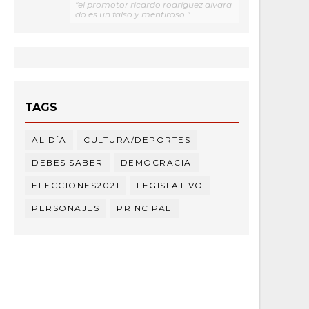
"el promotor ricardo rodríguez alvara
do es un falso y mentiroso "
TAGS
AL DÍA
CULTURA/DEPORTES
DEBES SABER
DEMOCRACIA
ELECCIONES2021
LEGISLATIVO
PERSONAJES
PRINCIPAL