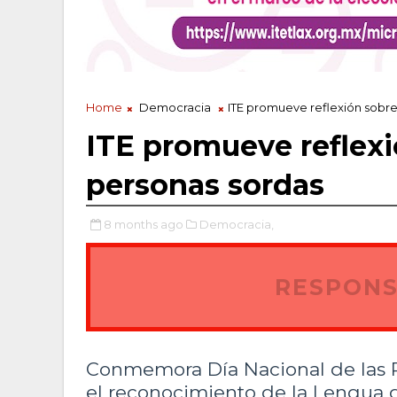
Home
Democracia
ITE promueve reflexión sobre
ITE promueve reflexi
personas sordas
8 months ago
Democracia,
RESPONS
Conmemora Día Nacional de las P
el reconocimiento de la Lengua 