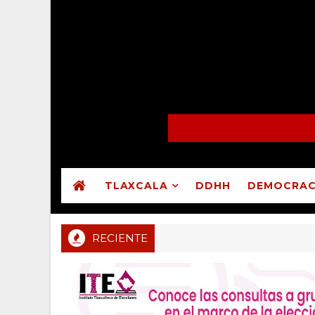
TLAXCALA
DDHH
DEMOCRAC
RECIENTE
Sala Regional CDMX valida asamblea en que Guada
MUNICIPIOS