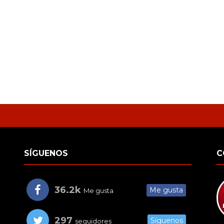
SÍGUENOS
C
36.2k
Me gusta
Me gusta
297
Síguenos
seguidores