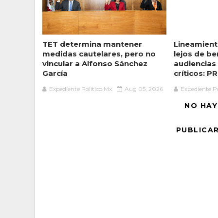
TET determina mantener
Lineamient
medidas cautelares, pero no
lejos de be
vincular a Alfonso Sánchez
audiencias
García
críticos: PR
Expediente Político.Mx
Aug 05, 2026
Expediente Po
NO HAY
PUBLICA