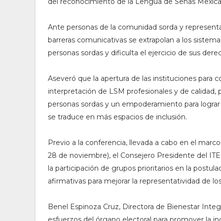
del reconocimiento de la Lengua de Señas Mexica
Ante personas de la comunidad sorda y representant
barreras comunicativas se extrapolan a los sistemas p
personas sordas y dificulta el ejercicio de sus dere
Aseveró que la apertura de las instituciones para 
interpretación de LSM profesionales y de calidad, p
personas sordas y un empoderamiento para lograr el
se traduce en más espacios de inclusión.
Previo a la conferencia, llevada a cabo en el mar
28 de noviembre), el Consejero Presidente del IT
la participación de grupos prioritarios en la postul
afirmativas para mejorar la representatividad de l
Benel Espinoza Cruz, Directora de Bienestar Integra
esfuerzos del órgano electoral para promover la incl