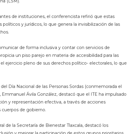
na (LSM).
es de instituciones, el conferencista refirió que estas
olíticos y jurídicos, lo que genera la invisibilización de las
chos.
comunicar de forma inclusiva y contar con servicios de
ropicia un piso parejo en materia de accesibilidad para las
 ejercicio pleno de sus derechos político- electorales, lo que
co del Día Nacional de las Personas Sordas (conmemorada el
E, Emmanuel Ávila González, destacó que el ITE ha impulsado
ación y representación efectiva, a través de acciones
os cuerpos de gobierno.
l de la Secretaría de Bienestar Tlaxcala, destacó los
usión y mejorar la participación de estos grupos prioritarios,