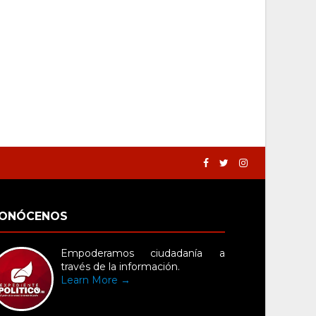
ONÓCENOS
Empoderamos ciudadanía a
través de la información.
Learn More →