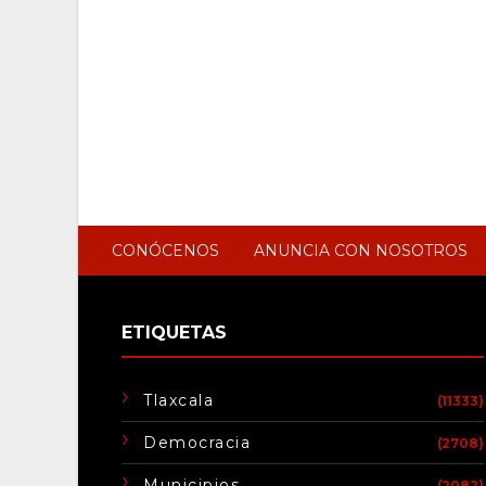
CONÓCENOS
ANUNCIA CON NOSOTROS
ETIQUETAS
Tlaxcala
(11333)
Democracia
(2708)
Municipios
(2082)