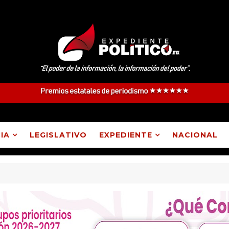
IA
LEGISLATIVO
EXPEDIENTE
NACIONAL
tlangatepec, Lázaro Cárdenas, Españita y Huamantla