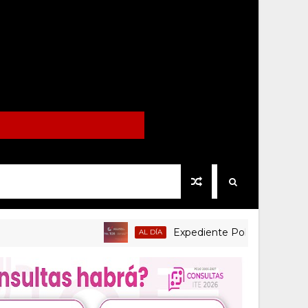
Expediente Político.Mx no 1126
AL DÍA