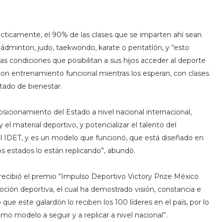
ácticamente, el 90% de las clases que se imparten ahí sean
bádminton, judo, taekwondo, karate o pentatlón, y “esto
lias condiciones que posibilitan a sus hijos acceder al deporte
 con entrenamiento funcional mientras los esperan, con clases
stado de bienestar.
osicionamiento del Estado a nivel nacional internacional,
el material deportivo, y potencializar el talento del
del IDET, y es un modelo que funcionó, que está diseñado en
s estados lo están replicando”, abundó.
ecibió el premio “Impulso Deportivo Victory Prize México
ción deportiva, el cual ha demostrado visión, constancia e
que este galardón lo reciben los 100 líderes en el país, por lo
mo modelo a seguir y a replicar a nivel nacional”.