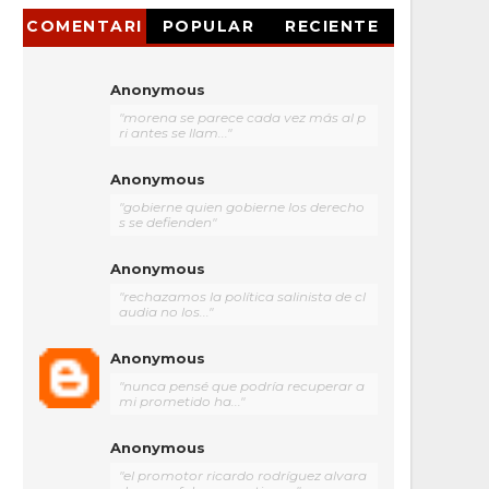
COMENTARI
POPULAR
RECIENTE
OS
Anonymous
"morena se parece cada vez más al p
ri antes se llam..."
Anonymous
"gobierne quien gobierne los derecho
s se defienden"
Anonymous
"rechazamos la política salinista de cl
audia no los..."
Anonymous
"nunca pensé que podría recuperar a
mi prometido ha..."
Anonymous
"el promotor ricardo rodríguez alvara