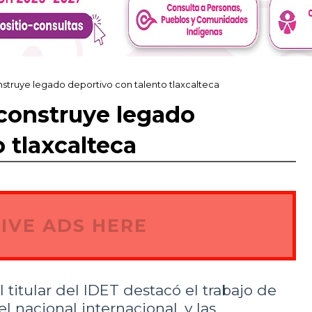
struye legado deportivo con talento tlaxcalteca
construye legado
 tlaxcalteca
IVE ADS HERE
l titular del IDET destacó el trabajo de
l nacional internacional, y las