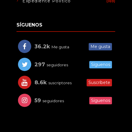
Expediente Político
(169)
SÍGUENOS
36.2k
Me gusta
Me gusta
297
Síguenos
seguidores
8.6k
Suscríbete
suscriptores
59
Síguenos
seguidores