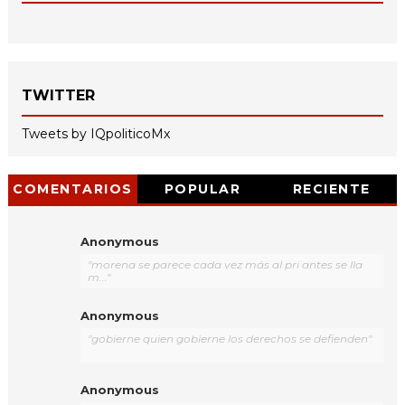
TWITTER
Tweets by IQpoliticoMx
COMENTARIOS
POPULAR
RECIENTE
Anonymous
"morena se parece cada vez más al pri antes se lla
m..."
Anonymous
"gobierne quien gobierne los derechos se defienden"
Anonymous