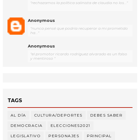
"rechazamos la política salinista de claudia no los..."
Anonymous
"nunca pensé que podría recuperar a mi prometido
ha..."
Anonymous
"el promotor ricardo rodríguez alvarado es un falso
y mentiroso "
TAGS
AL DÍA
CULTURA/DEPORTES
DEBES SABER
DEMOCRACIA
ELECCIONES2021
LEGISLATIVO
PERSONAJES
PRINCIPAL