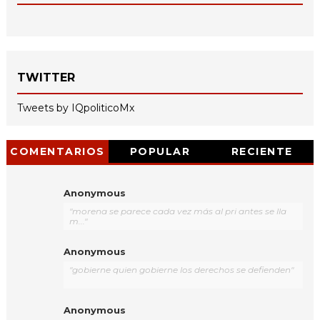
TWITTER
Tweets by IQpoliticoMx
COMENTARIOS
POPULAR
RECIENTE
Anonymous
"morena se parece cada vez más al pri antes se lla
m..."
Anonymous
"gobierne quien gobierne los derechos se defienden"
Anonymous