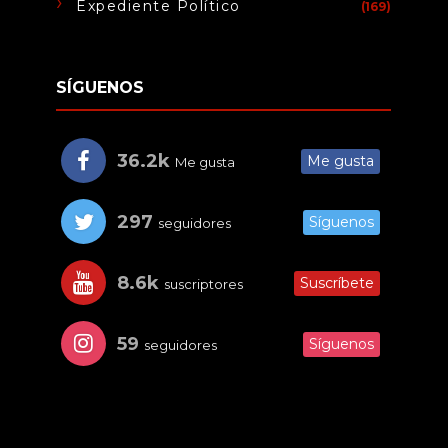
Expediente Político
(169)
SÍGUENOS
36.2k
Me gusta
Me gusta
297
Síguenos
seguidores
8.6k
Suscríbete
suscriptores
59
Síguenos
seguidores