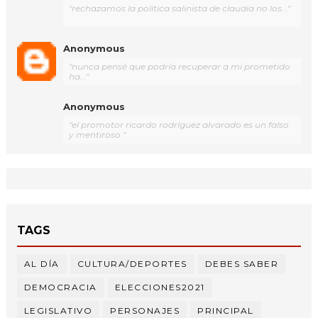
"rechazamos la política salinista de claudia no los..."
Anonymous
"nunca pensé que podría recuperar a mi prometido
ha..."
Anonymous
"el promotor ricardo rodríguez alvarado es un falso
y mentiroso "
TAGS
AL DÍA
CULTURA/DEPORTES
DEBES SABER
DEMOCRACIA
ELECCIONES2021
LEGISLATIVO
PERSONAJES
PRINCIPAL