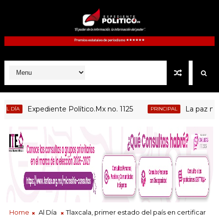
Expediente Político.Mx no. 1125
La paz no depe
A
PRINCIPAL
Home
Al Día
Tlaxcala, primer estado del país en certificar