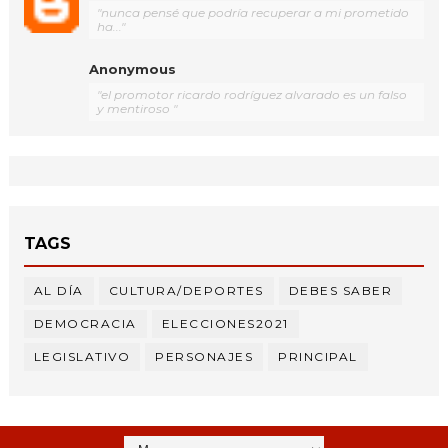
"nunca pensé que podría recuperar a mi prometido
ha..."
Anonymous
"el promotor ricardo rodríguez alvarado es un falso
y mentiroso "
TAGS
AL DÍA
CULTURA/DEPORTES
DEBES SABER
DEMOCRACIA
ELECCIONES2021
LEGISLATIVO
PERSONAJES
PRINCIPAL