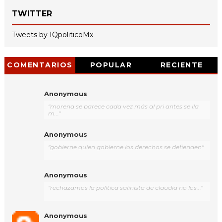
TWITTER
Tweets by IQpoliticoMx
COMENTARIOS
POPULAR
RECIENTE
Anonymous
"morena se parece cada vez más al pri antes se lla
m..."
Anonymous
"gobierne quien gobierne los derechos se defienden"
Anonymous
"rechazamos la política salinista de claudia no los..."
Anonymous