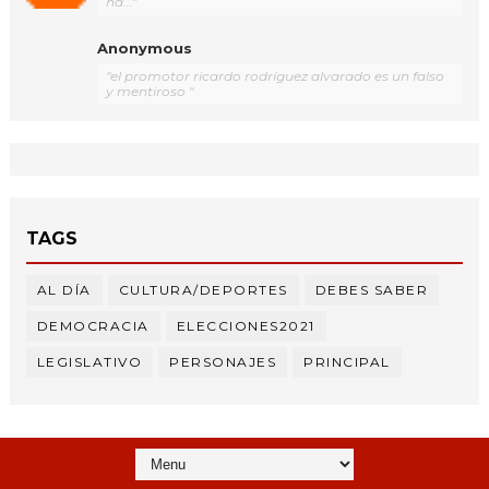
ha..."
Anonymous
"el promotor ricardo rodríguez alvarado es un falso
y mentiroso "
TAGS
AL DÍA
CULTURA/DEPORTES
DEBES SABER
DEMOCRACIA
ELECCIONES2021
LEGISLATIVO
PERSONAJES
PRINCIPAL