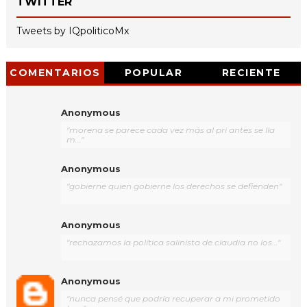
TWITTER
Tweets by IQpoliticoMx
COMENTARIOS
POPULAR
RECIENTE
Anonymous
"morena se parece cada vez más al pri antes se lla
m..."
Anonymous
"gobierne quien gobierne los derechos se defienden"
Anonymous
"rechazamos la política salinista de claudia no los..."
Anonymous
"nunca pensé que podría recuperar a mi prometido