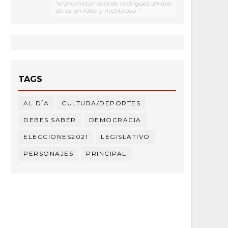
"el promotor ricardo rodríguez alvara
do es un falso y mentiroso "
TAGS
AL DÍA
CULTURA/DEPORTES
DEBES SABER
DEMOCRACIA
ELECCIONES2021
LEGISLATIVO
PERSONAJES
PRINCIPAL