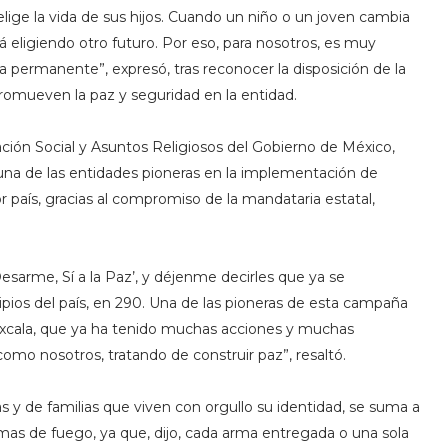
ige la vida de sus hijos. Cuando un niño o un joven cambia
á eligiendo otro futuro. Por eso, para nosotros, es muy
permanente”, expresó, tras reconocer la disposición de la
promueven la paz y seguridad en la entidad.
ación Social y Asuntos Religiosos del Gobierno de México,
una de las entidades pioneras en la implementación de
país, gracias al compromiso de la mandataria estatal,
Desarme, Sí a la Paz’, y déjenme decirles que ya se
os del país, en 290. Una de las pioneras de esta campaña
laxcala, que ya ha tenido muchas acciones y muchas
omo nosotros, tratando de construir paz”, resaltó.
s y de familias que viven con orgullo su identidad, se suma a
armas de fuego, ya que, dijo, cada arma entregada o una sola