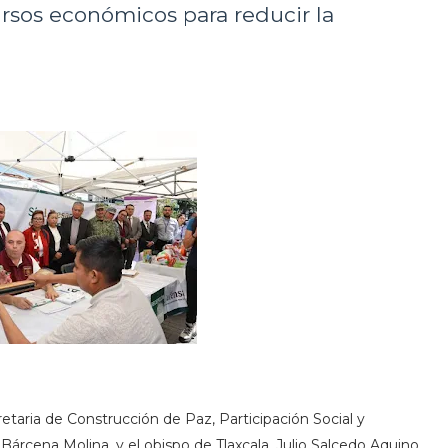
rsos económicos para reducir la
etaria de Construcción de Paz, Participación Social y
árcena Molina, y el obispo de Tlaxcala, Julio Salcedo Aquino,