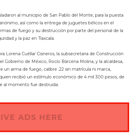
asladaron al municipio de San Pablo del Monte, para la puesta
nónimo, así como la entrega de juguetes bélicos en el
armas de fuego y su destrucción por parte del personal de la
idad y la paz en Tlaxcala.
ra Lorena Cuéllar Cisneros, la subsecretaria de Construcción
del Gobierno de México, Rocío Bárcena Molina, y la alcaldesa,
e un arma de fuego, calibre .22 sin matrícula ni marca,
uien recibió un estímulo económico de 4 mil 300 pesos, de
ue al momento fue destruida.
IVE ADS HERE