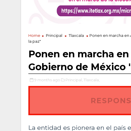
Home
Principal
Tlaxcala
Ponen en marcha en A
la paz"
Ponen en marcha en 
Gobierno de México "S
9 months ago
Principal,
Tlaxcala,
RESPONS
La entidad es pionera en el país